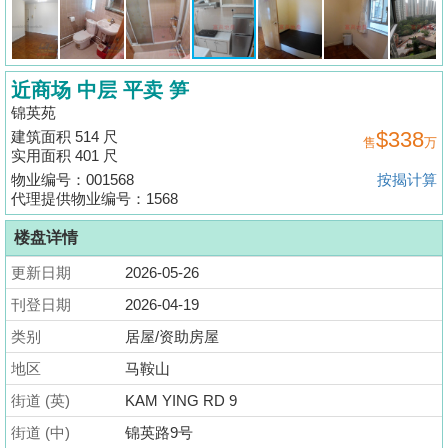
揭
地
近商场 中层 平卖 笋
产
锦英苑
博
$338
建筑面积 514 尺
售
万
客
实用面积 401 尺
物业编号：001568
按揭计算
地
代理提供物业编号：1568
产
楼盘详情
新
闻
更新日期
2026-05-26
刊登日期
2026-04-19
数
类别
居屋/资助房屋
据
公
地区
马鞍山
布
街道 (英)
KAM YING RD 9
街道 (中)
锦英路9号
置