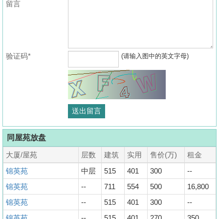
留言
验证码*
(请输入图中的英文字母)
同屋苑放盘
大厦/屋苑
层数
建筑
实用
售价(万)
租金
锦英苑
中层
515
401
300
--
锦英苑
--
711
554
500
16,800
锦英苑
--
515
401
300
--
锦英苑
--
515
401
270
350