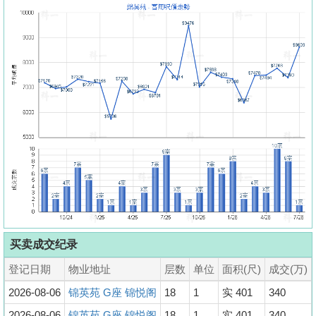
买卖成交纪录
登记日期
物业地址
层数
单位
面积(尺)
成交(万)
2026-08-06
锦英苑 G座 锦悦阁
18
1
实 401
340
2026-08-06
锦英苑 G座 锦悦阁
18
1
实 401
340