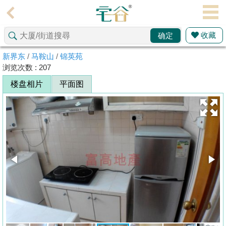
代
理
收藏
确定
主
页
新界东
/
马鞍山
/
锦英苑
浏览次数 : 207
搵
楼盘相片
平面图
楼/
成
交
业
主
放
盘
宅
谷
按