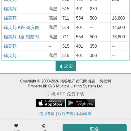
锦英苑
高层
515
401
270
--
锦英苑
高层
711
554
500
16,800
锦英苑 K座 锦义阁
高层
514
401
--
14,500
锦英苑 J座 锦耀阁
高层
711
554
500
16,800
锦英苑
--
515
401
350
--
锦英苑
高层
515
401
350
--
返回
Copyright © 2000-2026 宅谷地产资讯网 保留一切权利
Property.hk O/B Multiple Listing System Ltd.
收
手机 APP 免费下载
藏
楼
盘
使用条款
|
版权声明
|
私隐政策
相关网站 :
科一物业资讯
香港豪宅网
搵楼18
ENG
繁
简
联络
Ver. 9.41