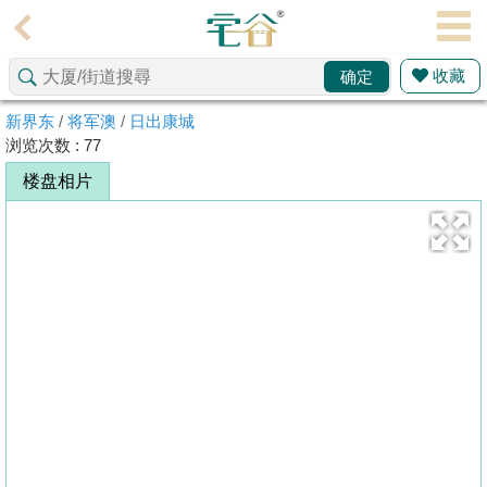
代
理
收藏
确定
主
页
新界东
/
将军澳
/
日出康城
浏览次数 : 77
搵
楼盘相片
楼/
成
交
业
主
放
盘
宅
谷
按