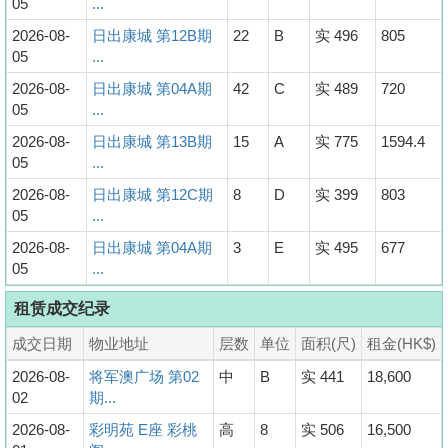
05
...
2026-08-
日出康城 第12B期
22
B
实 496
805
05
...
2026-08-
日出康城 第04A期
42
C
实 489
720
05
...
2026-08-
日出康城 第13B期
15
A
实 775
1594.4
05
...
2026-08-
日出康城 第12C期
8
D
实 399
803
05
...
2026-08-
日出康城 第04A期
3
E
实 495
677
05
...
租赁成交纪录
成交日期
物业地址
层数
单位
面积(尺)
租金(HK$)
2026-08-
将军澳广场 第02
中
B
实 441
18,600
02
期...
2026-08-
彩明苑 E座 彩桃
高
8
实 506
16,500