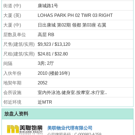
业
街道 (中)
康城路1号
手
大厦 (英)
LOHAS PARK PH 02 TWR 03 RIGHT
册
大厦 (中)
日出康城 第02期 领都 第03座 右翼
关
层数及单位
高层 RB
於
尺售(建筑/实用)
$9,923 / $13,120
我
尺租(建筑/实用)
$24.81 / $32.80
们
3房; 2厅
间隔
入伙年份
2010 (楼龄16年)
地契年期
2052
会所设施
室内外泳池.健身室.按摩室.水疗室..
邻近环境
近MTR
放盘人资料
美联物业代理有限公司
公司牌照号码 : C-000982-A259