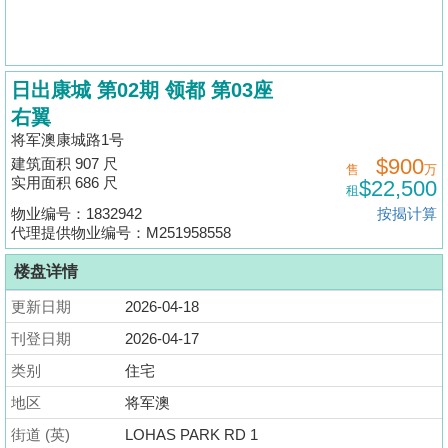
揭
地
日出康城 第02期 领都 第03座
产
右翼
博
将军澳康城路1号
客
$900
建筑面积 907 尺
售
万
实用面积 686 尺
$22,500
地
租
物业编号：1832942
按揭计算
产
代理提供物业编号：M251958558
新
闻
楼盘详情
更新日期
2026-04-18
数
据
刊登日期
2026-04-17
公
类别
住宅
布
地区
将军澳
置
街道 (英)
LOHAS PARK RD 1