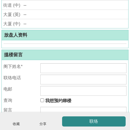
街道 (中)
--
揭
大厦 (英)
--
地
大厦 (中)
--
产
博
放盘人资料
客
搵楼留言
地
产
阁下姓名*
新
联络电话
闻
收
藏
电邮
数
楼
据
查询
我想预约睇楼
盘
公
留言
布
ENG
繁
简
联络
体
体
收藏
分享
置