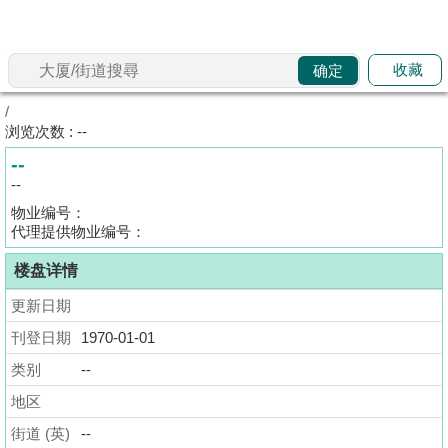
代
理
收藏
确定
主
页
/
浏览次数 : --
搵
--
楼/
--
成
物业编号：
交
代理提供物业编号：
楼盘详情
业
主
更新日期
放
刊登日期
1970-01-01
盘
类别
--
宅
地区
谷
街道 (英)
--
按