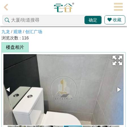
代
理
收藏
确定
主
页
九龙
/
观塘
/
创汇广场
浏览次数 : 116
搵
楼盘相片
楼/
成
交
业
主
放
盘
宅
谷
按