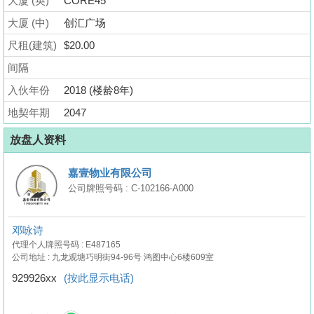
大厦 (英)
CORE45
业
大厦 (中)
创汇广场
手
册
尺租(建筑)
$20.00
间隔
关
入伙年份
2018 (楼龄8年)
於
我
地契年期
2047
们
放盘人资料
嘉壹物业有限公司
公司牌照号码 : C-102166-A000
邓咏诗
代理个人牌照号码 : E487165
公司地址 : 九龙观塘巧明街94-96号 鸿图中心6楼609室
929926xx
(按此显示电话)