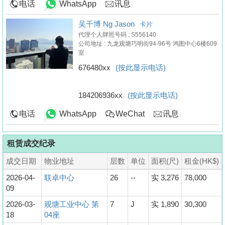
电话
WhatsApp
讯息
吴干博 Ng Jason
卡片
代理个人牌照号码 : S556140
公司地址 : 九龙观塘巧明街94-96号 鸿图中心6楼609
室
676480xx
(按此显示电话)
184206936xx
(按此显示电话)
电话
WhatsApp
WeChat
讯息
租赁成交纪录
成交日期
物业地址
层数
单位
面积(尺)
租金(HK$)
2026-04-
联卓中心
26
--
实 3,276
78,000
09
2026-03-
观塘工业中心 第
7
J
实 1,890
30,300
18
04座