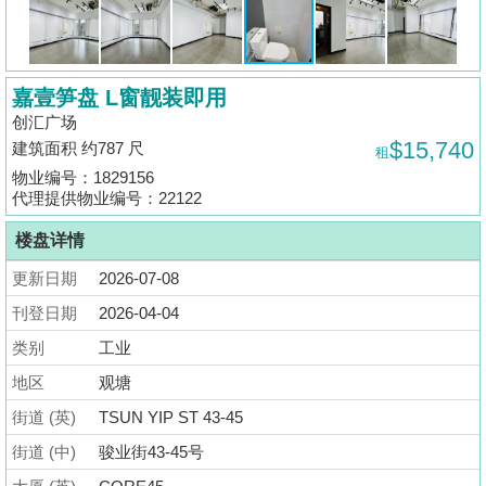
揭
地
嘉壹笋盘 L窗靓装即用
产
创汇广场
博
$15,740
建筑面积 约787 尺
租
客
物业编号：1829156
代理提供物业编号：22122
地
产
楼盘详情
新
更新日期
2026-07-08
闻
刊登日期
2026-04-04
数
类别
工业
据
地区
观塘
公
街道 (英)
TSUN YIP ST 43-45
布
街道 (中)
骏业街43-45号
置