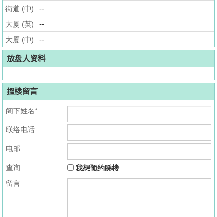
街道 (中)
--
揭
大厦 (英)
--
地
大厦 (中)
--
产
博
放盘人资料
客
搵楼留言
地
产
阁下姓名*
新
联络电话
闻
电邮
数
据
查询
我想预约睇楼
公
留言
布
置