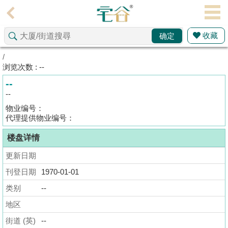
代
理
收藏
确定
主
页
/
浏览次数 : --
搵
--
楼/
--
成
物业编号：
交
代理提供物业编号：
楼盘详情
业
主
更新日期
放
刊登日期
1970-01-01
盘
类别
--
宅
地区
谷
街道 (英)
--
按