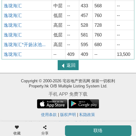
逸珑海汇
中层
--
433
568
--
逸珑海汇
低层
--
457
760
--
逸珑海汇
高层
--
528
728
--
逸珑海汇
低层
--
581
760
--
逸珑海汇*开扬泳池...
高层
--
595
680
--
逸珑海汇
--
409
409
--
13,500
返回
Copyright © 2000-2026 宅谷地产资讯网 保留一切权利
Property.hk O/B Multiple Listing System Ltd.
收
手机 APP 免费下载
藏
楼
盘
使用条款
|
版权声明
|
私隐政策
相关网站 :
科一物业资讯
香港豪宅网
搵楼18
ENG
繁
简
联络
Ver. 9.40
体
体
收藏
分享