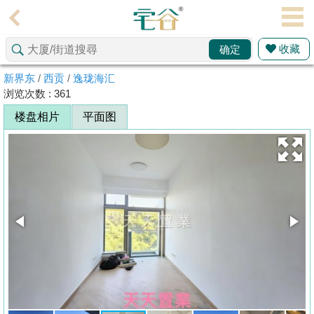
代
理
收藏
确定
主
页
新界东
/
西贡
/
逸珑海汇
浏览次数 : 361
搵
楼盘相片
平面图
楼/
成
交
业
主
放
盘
宅
谷
按