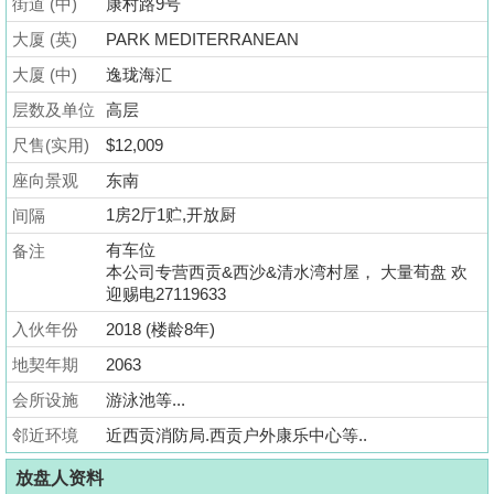
街道 (中)
康村路9号
业
大厦 (英)
PARK MEDITERRANEAN
手
册
大厦 (中)
逸珑海汇
层数及单位
高层
关
尺售(实用)
$12,009
於
我
座向景观
东南
们
1房2厅1贮,开放厨
间隔
有车位
备注
本公司专营西贡&西沙&清水湾村屋， 大量荀盘 欢
迎赐电27119633
入伙年份
2018 (楼龄8年)
地契年期
2063
会所设施
游泳池等...
邻近环境
近西贡消防局.西贡户外康乐中心等..
放盘人资料