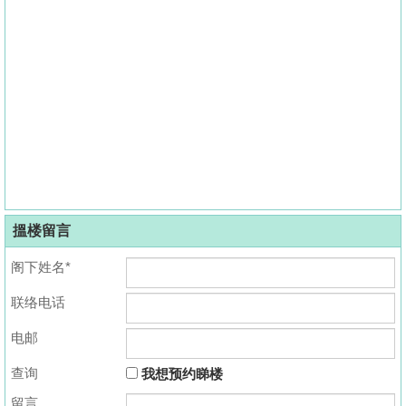
搵楼留言
阁下姓名*
联络电话
电邮
查询
我想预约睇楼
留言