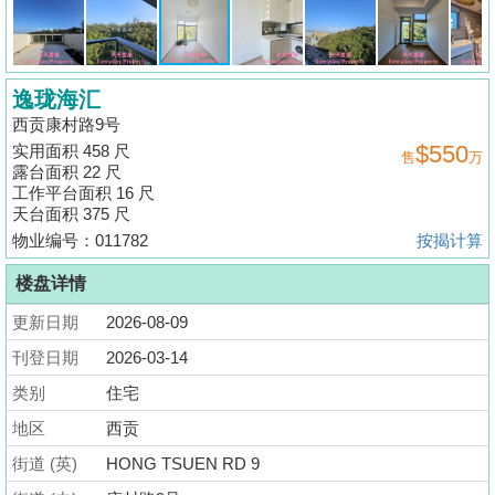
揭
地
逸珑海汇
产
西贡康村路9号
博
$550
实用面积 458 尺
售
万
客
露台面积 22 尺
工作平台面积 16 尺
地
天台面积 375 尺
产
物业编号：011782
按揭计算
新
楼盘详情
闻
更新日期
2026-08-09
数
刊登日期
2026-03-14
据
类别
住宅
公
地区
西贡
布
街道 (英)
HONG TSUEN RD 9
置