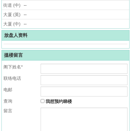
街道 (中)
--
揭
大厦 (英)
--
地
大厦 (中)
--
产
博
放盘人资料
客
搵楼留言
地
产
阁下姓名*
新
联络电话
闻
电邮
数
据
查询
我想预约睇楼
公
留言
布
置