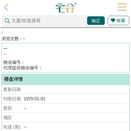
代
理
收藏
确定
主
页
/
浏览次数 : --
搵
--
楼/
--
成
物业编号：
交
代理提供物业编号：
楼盘详情
业
主
更新日期
放
刊登日期
1970-01-01
盘
类别
--
宅
地区
谷
街道 (英)
--
按