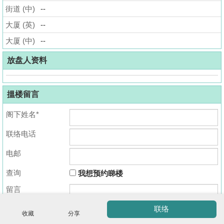
街道 (中)
--
揭
大厦 (英)
--
地
大厦 (中)
--
产
博
放盘人资料
客
搵楼留言
地
产
阁下姓名*
新
联络电话
闻
收
藏
电邮
数
楼
据
查询
我想预约睇楼
盘
公
留言
布
ENG
繁
简
联络
体
体
收藏
分享
置