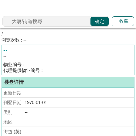
代
理
收藏
确定
主
页
/
浏览次数 : --
搵
--
楼/
--
成
物业编号：
交
代理提供物业编号：
楼盘详情
业
主
更新日期
放
刊登日期
1970-01-01
盘
类别
--
宅
地区
谷
街道 (英)
--
按