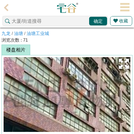
代
理
收藏
确定
主
页
九龙
/
油塘
/
油塘工业城
浏览次数 : 71
搵
楼盘相片
楼/
成
交
业
主
放
盘
宅
谷
按