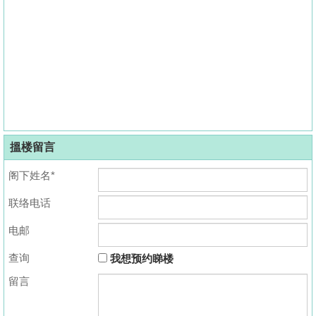
搵楼留言
阁下姓名*
联络电话
电邮
查询
我想预约睇楼
留言