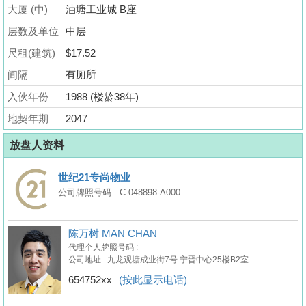
业
大厦 (中)
油塘工业城 B座
手
层数及单位
中层
册
尺租(建筑)
$17.52
关
有厕所
间隔
於
入伙年份
1988 (楼龄38年)
我
地契年期
2047
们
放盘人资料
世纪21专尚物业
公司牌照号码 : C-048898-A000
陈万树 MAN CHAN
代理个人牌照号码 :
公司地址 : 九龙观塘成业街7号 宁晋中心25楼B2室
654752xx
(按此显示电话)