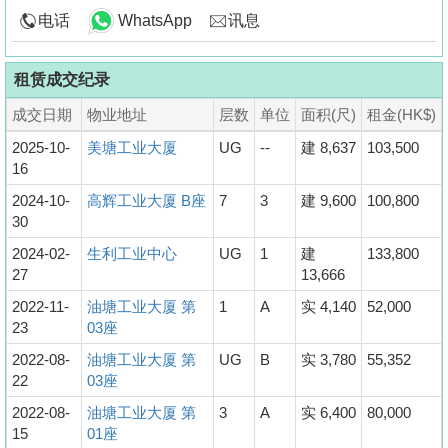
电话
WhatsApp
讯息
租赁成交纪录
成交日期
物业地址
层数
单位
面积(尺)
租金(HK$)
2025-10-
美塘工业大厦
UG
--
建 8,637
103,500
16
2024-10-
高辉工业大厦 B座
7
3
建 9,600
100,800
30
2024-02-
生利工业中心
UG
1
建
133,800
27
13,666
2022-11-
油塘工业大厦 第
1
A
实 4,140
52,000
23
03座
2022-08-
油塘工业大厦 第
UG
B
实 3,780
55,352
22
03座
2022-08-
油塘工业大厦 第
3
A
实 6,400
80,000
15
01座