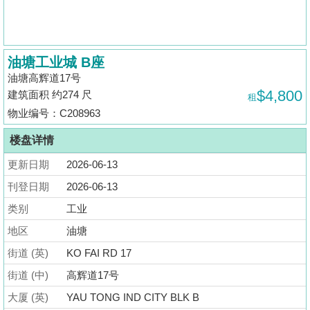
揭
地
油塘工业城 B座
产
油塘高辉道17号
博
$4,800
建筑面积 约274 尺
租
客
物业编号：C208963
地
楼盘详情
产
更新日期
2026-06-13
新
闻
刊登日期
2026-06-13
类别
工业
数
地区
油塘
据
公
街道 (英)
KO FAI RD 17
布
街道 (中)
高辉道17号
大厦 (英)
YAU TONG IND CITY BLK B
置