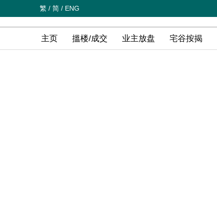
繁
/
简
/
ENG
主页
搵楼/成交
业主放盘
宅谷按揭