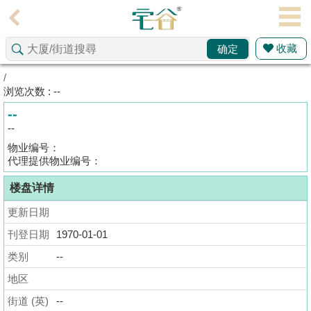
代
理
收藏
确定
主
页
/
浏览次数 : --
搵
--
楼/
--
成
物业编号：
交
代理提供物业编号：
楼盘详情
业
主
更新日期
放
刊登日期
1970-01-01
盘
类别
--
宅
地区
谷
街道 (英)
--
按