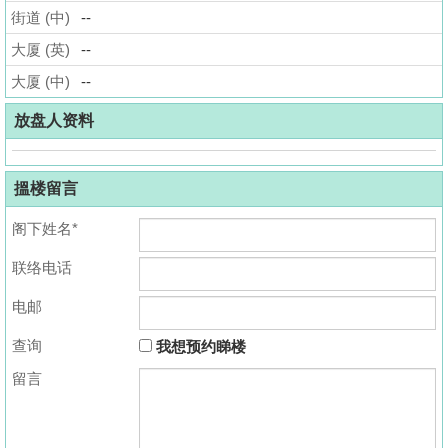
街道 (中)
--
揭
大厦 (英)
--
地
大厦 (中)
--
产
博
放盘人资料
客
搵楼留言
地
产
阁下姓名*
新
联络电话
闻
电邮
数
据
查询
我想预约睇楼
公
留言
布
置