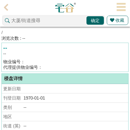
代
理
收藏
确定
主
页
/
浏览次数 : --
搵
--
楼/
--
成
物业编号：
交
代理提供物业编号：
楼盘详情
业
主
更新日期
放
刊登日期
1970-01-01
盘
类别
--
宅
地区
谷
街道 (英)
--
按