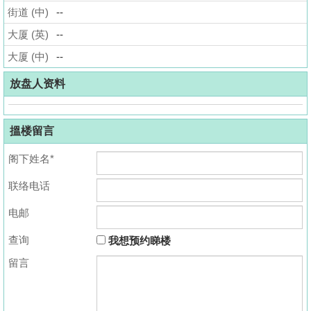
街道 (中)
--
揭
大厦 (英)
--
地
大厦 (中)
--
产
博
放盘人资料
客
搵楼留言
地
产
阁下姓名*
新
联络电话
闻
电邮
数
据
查询
我想预约睇楼
公
留言
布
置