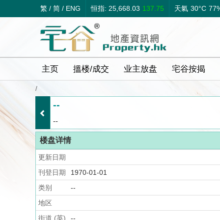
繁
/
简
/
ENG
恒指: 25,668.03
137.75
天氣
30°C
77
主页
搵楼/成交
业主放盘
宅谷按揭
/
--
--
楼盘详情
更新日期
刊登日期
1970-01-01
类别
--
地区
街道 (英)
--