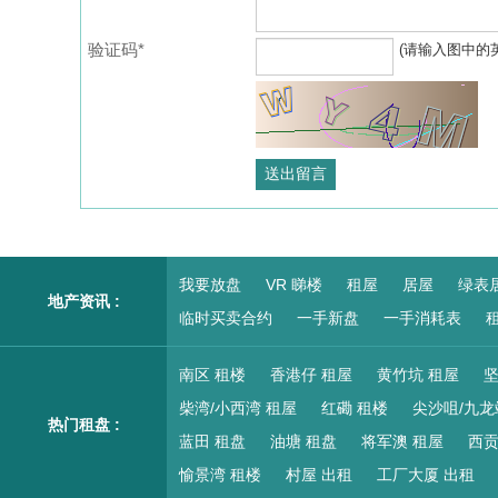
验证码*
(请输入图中的
我要放盘
VR 睇楼
租屋
居屋
绿表
地产资讯 :
临时买卖合约
一手新盘
一手消耗表
租
南区 租楼
香港仔 租屋
黄竹坑 租屋
坚
柴湾/小西湾 租屋
红磡 租楼
尖沙咀/九龙
热门租盘 :
蓝田 租盘
油塘 租盘
将军澳 租屋
西贡
愉景湾 租楼
村屋 出租
工厂大厦 出租