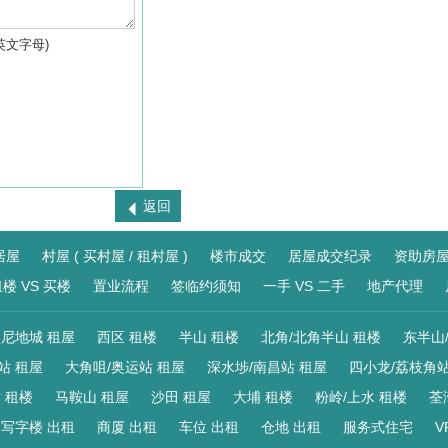
英文字母)
返回
居屋
村屋 ( 买村屋 / 租村屋 )
楼市成交
居屋成交纪录
资助房
楼 VS 买楼
置业流程
签临约须知
一手 VS 二手
地产代理
尼地城 租屋
西区 租楼
半山 租楼
北角/北角半山 租楼
东半山
站 租屋
大角咀/奥运站 租屋
深水埗/南昌站 租屋
四小龙/荔枝角站
 租楼
马鞍山 租屋
沙田 租屋
大埔 租楼
粉岭/上水 租楼
荃
写字楼 出租
商厦 出租
车位 出租
仓地 出租
服务式住宅
V