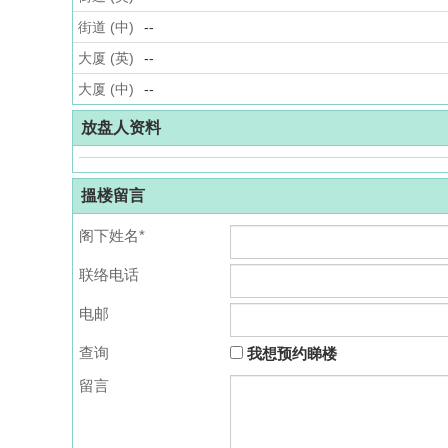
街道 (中)
--
大厦 (英)
--
大厦 (中)
--
放盘人资料
搵楼留言
阁下姓名*
联络电话
电邮
查询
我想预约睇楼
留言