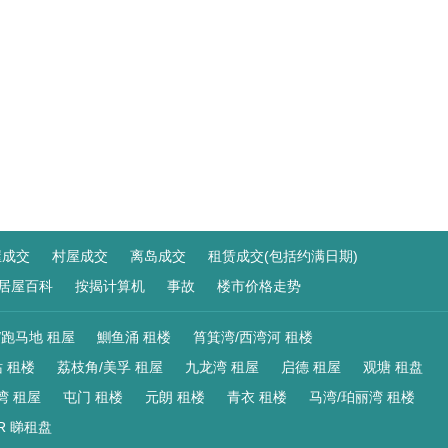
屋成交
村屋成交
离岛成交
租赁成交(包括约满日期)
居屋百科
按揭计算机
事故
楼市价格走势
/跑马地 租屋
鰂鱼涌 租楼
筲箕湾/西湾河 租楼
 租楼
荔枝角/美孚 租屋
九龙湾 租屋
启德 租屋
观塘 租盘
湾 租屋
屯门 租楼
元朗 租楼
青衣 租楼
马湾/珀丽湾 租楼
R 睇租盘