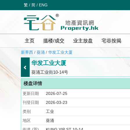
繁
/
简
/
ENG
主页
搵楼/成交
业主放盘
宅谷按揭
新界西
/
葵涌
/
华发工业大厦
华发工业大厦
葵涌工业街10-14号
楼盘详情
更新日期
2026-07-25
刊登日期
2026-03-23
类别
工业
地区
葵涌
街道 (英)
KUNG YIP ST 10-14