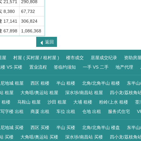
实 21,571
290,808
实 8,380
67,732
建 17,141
306,824
建 67,898
1,086,368
返回
居屋
村屋 ( 买村屋 / 租村屋 )
楼市成交
居屋成交纪录
资助房
楼 VS 买楼
置业流程
签临约须知
一手 VS 二手
地产代理
尼地城 租屋
西区 租楼
半山 租楼
北角/北角半山 租楼
东半山
站 租屋
大角咀/奥运站 租屋
深水埗/南昌站 租屋
四小龙/荔枝角站
 租楼
马鞍山 租屋
沙田 租屋
大埔 租楼
粉岭/上水 租楼
荃
写字楼 出租
商厦 出租
车位 出租
仓地 出租
服务式住宅
V
尼地城 买楼
西区 买楼
半山 买楼
北角/北角半山 楼盘
东半山
站 买楼
大角咀/奥运站 买楼
深水埗/南昌站 买楼
四小龙/荔枝角站