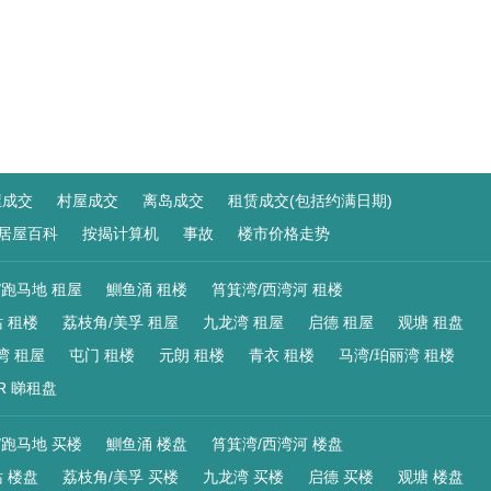
屋成交
村屋成交
离岛成交
租赁成交(包括约满日期)
居屋百科
按揭计算机
事故
楼市价格走势
/跑马地 租屋
鰂鱼涌 租楼
筲箕湾/西湾河 租楼
 租楼
荔枝角/美孚 租屋
九龙湾 租屋
启德 租屋
观塘 租盘
湾 租屋
屯门 租楼
元朗 租楼
青衣 租楼
马湾/珀丽湾 租楼
R 睇租盘
/跑马地 买楼
鰂鱼涌 楼盘
筲箕湾/西湾河 楼盘
 楼盘
荔枝角/美孚 买楼
九龙湾 买楼
启德 买楼
观塘 楼盘