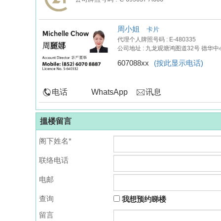
周小姐
卡片
代理个人牌照号码 : E-480335
公司地址 : 九龙观塘鸿图道32号 德华中
607088xx
(按此显示电话)
电话
WhatsApp
讯息
搵楼留言
阁下姓名*
联络电话
电邮
查询
我想预约睇楼
留言