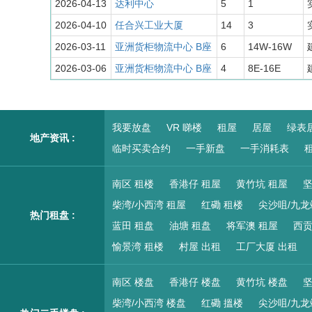
2026-04-13
达利中心
5
1
2026-04-10
任合兴工业大厦
14
3
2026-03-11
亚洲货柜物流中心 B座
6
14W-16W
2026-03-06
亚洲货柜物流中心 B座
4
8E-16E
我要放盘
VR 睇楼
租屋
居屋
绿表
地产资讯 :
临时买卖合约
一手新盘
一手消耗表
租
南区 租楼
香港仔 租屋
黄竹坑 租屋
坚
柴湾/小西湾 租屋
红磡 租楼
尖沙咀/九龙
热门租盘 :
蓝田 租盘
油塘 租盘
将军澳 租屋
西贡
愉景湾 租楼
村屋 出租
工厂大厦 出租
南区 楼盘
香港仔 楼盘
黄竹坑 楼盘
坚
柴湾/小西湾 楼盘
红磡 搵楼
尖沙咀/九龙