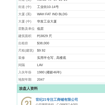
街道 (中)
工业街10-14号
大厦 (英)
WAH FAT IND BLDG
大厦 (中)
华发工业大厦
层数及单位
低层
建筑面积
约3829 尺
出租价
$38,000
尺租(建筑)
$9.92
装修
实用半仓写 , 高楼底
间隔
LAV
入伙年份
1980 (楼龄46年)
地契年期
2047
放盘人资料
世纪21专注工商铺有限公司
公司牌照号码 : C-099057-A000