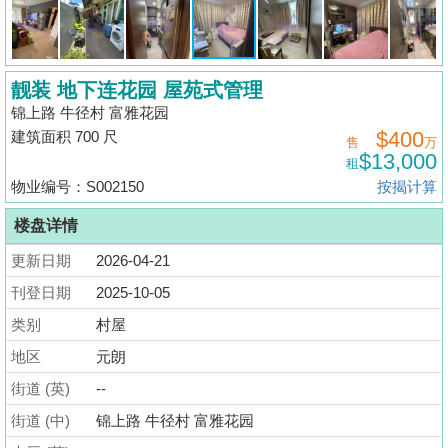
揭
地
靓装 地下连花园 屋苑式管理
产
锦上路 牛径村 富雅花园
博
$400
建筑面积 700 尺
售
万
客
$13,000
租
物业编号：S002150
按揭计算
地
产
楼盘详情
新
更新日期
2026-04-21
闻
刊登日期
2025-10-05
数
类别
村屋
据
地区
元朗
公
街道 (英)
--
布
街道 (中)
锦上路 牛径村 富雅花园
置