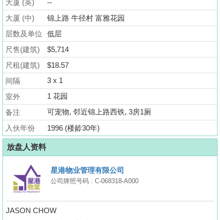
大厦 (英)
--
业
大厦 (中)
锦上路 牛径村 富雅花园
手
册
层数及单位
低层
尺售(建筑)
$5,714
关
尺租(建筑)
$18.57
於
我
3 x 1
间隔
们
1 花园
室外
可宠物, 邻近锦上路西铁, 3房1厕
备注
入伙年份
1996 (楼龄30年)
放盘人资料
星港物业管理有限公司
公司牌照号码 : C-068318-A000
JASON CHOW