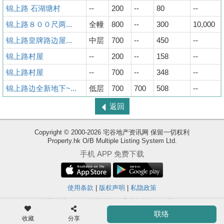
锦上路 石湖塘村
--
200
--
80
--
锦上路８００尺两...
全幢
800
--
300
10,000
锦上路皇牌路边屋...
中层
700
--
450
--
锦上路村屋
--
200
--
158
--
锦上路村屋
--
700
--
348
--
锦上路边全新地下~...
低层
700
700
508
--
返回
Copyright © 2000-2026 宅谷地产资讯网 保留一切权利
Property.hk O/B Multiple Listing System Ltd.
收
手机 APP 免费下载
藏
楼
盘
使用条款
|
版权声明
|
私隐政策
相关网站 :
科一物业资讯
香港豪宅网
搵楼18
ENG
繁
简
联络
Ver. 9.40
体
体
收藏
分享