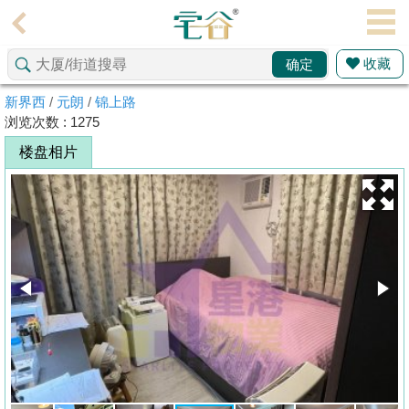
代
理
收藏
确定
主
页
新界西
/
元朗
/
锦上路
浏览次数 : 1275
搵
楼盘相片
楼/
成
交
业
主
放
盘
宅
谷
按