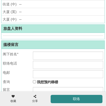
街道 (中)
--
揭
大厦 (英)
--
地
大厦 (中)
--
产
博
放盘人资料
客
搵楼留言
地
产
阁下姓名*
新
联络电话
闻
收
藏
电邮
数
楼
据
查询
我想预约睇楼
盘
公
留言
布
ENG
繁
简
联络
体
体
收藏
分享
置