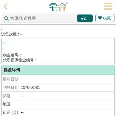
代
理
收藏
确定
主
页
/
浏览次数 : --
搵
--
楼/
--
成
物业编号：
交
代理提供物业编号：
楼盘详情
业
主
更新日期
放
刊登日期
1970-01-01
盘
类别
--
宅
地区
谷
街道 (英)
--
按