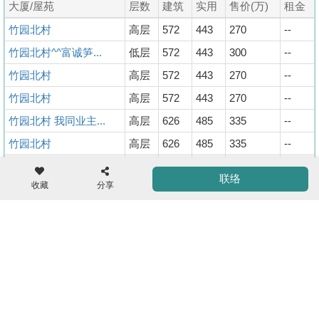
大厦/屋苑
层数
建筑
实用
售价(万)
租金
竹园北村
高层
572
443
270
--
竹园北村^^富诚笋...
低层
572
443
300
--
竹园北村
高层
572
443
270
--
收
藏
竹园北村
高层
572
443
270
--
楼
竹园北村 我同业主...
高层
626
485
335
--
盘
竹园北村
高层
626
485
335
--
ENG
繁
简
竹园北村
高层
626
485
335
--
联络
体
体
收藏
分享
竹园北村
高层
572
443
300
--
竹园北村
高层
572
443
300
--
竹园北村
低层
631
489
330
--
返回
Copyright © 2000-2026 宅谷地产资讯网 保留一切权利
Property.hk O/B Multiple Listing System Ltd.