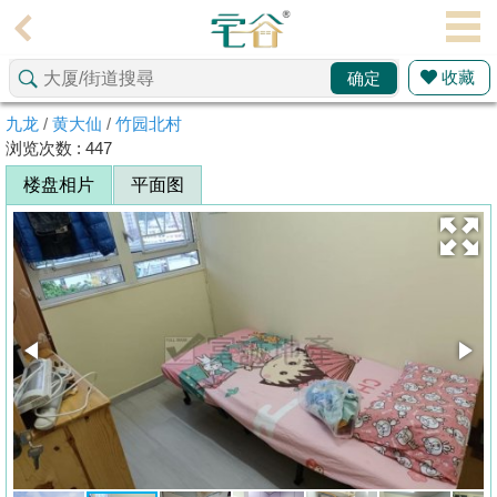
代
理
收藏
确定
主
页
九龙
/
黄大仙
/
竹园北村
浏览次数 : 447
搵
楼盘相片
平面图
楼/
成
交
业
主
放
盘
宅
谷
按