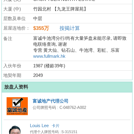
业
大厦 (中)
竹园北村 【九龙王牌屋苑】
手
层数及单位
中层
册
居屋连地价：
$355万
按揭计算
关
富诚牛池湾分行/尚有大量笋盘未能尽录, 请即致
备注
於
电联络查询, 谢谢
我
专营 黄大仙、钻石山、牛池湾、彩虹、乐富
们
www.fullmark.hk
入伙年份
1987 (楼龄39年)
地契年期
2049
放盘人资料
富诚地产代理公司
公司牌照号码 : C-048762-A002
Louis Lee
卡片
代理个人牌照号码 : S-315151