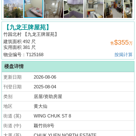
揭
地
【九龙王牌屋苑】
产
竹园北村 【九龙王牌屋苑】
博
$355
建筑面积 492 尺
售
万
客
实用面积 381 尺
物业编号：T125168
按揭计算
地
产
楼盘详情
新
更新日期
2026-08-06
闻
刊登日期
2025-08-04
数
类别
居屋/资助房屋
据
地区
黄大仙
公
街道 (英)
WING CHUK ST 8
布
街道 (中)
颖竹街8号
置
大厦 (英)
CHUK YUEN NORTH ESTATE