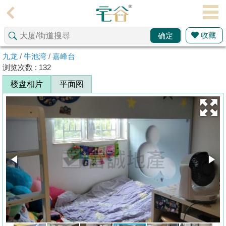
代
理
收藏
确定
主
页
九龙
/
牛池湾
/
嘉峰台
浏览次数 : 132
搵
楼盘相片
平面图
楼/
成
交
业
主
放
盘
宅
谷
按