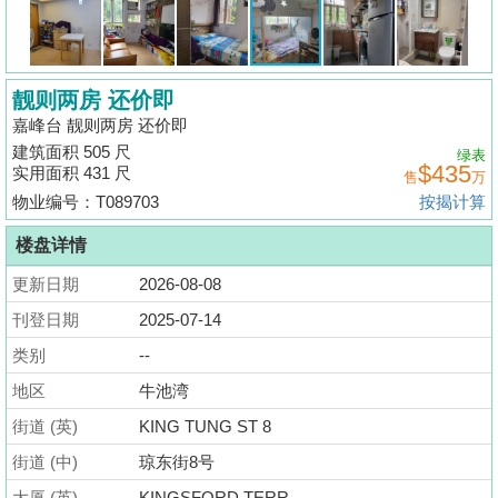
揭
地
靓则两房 还价即
产
嘉峰台 靓则两房 还价即
博
建筑面积 505 尺
绿表
客
$435
实用面积 431 尺
售
万
物业编号：T089703
按揭计算
地
产
楼盘详情
新
更新日期
2026-08-08
闻
刊登日期
2025-07-14
数
类别
--
据
地区
牛池湾
公
街道 (英)
KING TUNG ST 8
布
街道 (中)
琼东街8号
置
大厦 (英)
KINGSFORD TERR