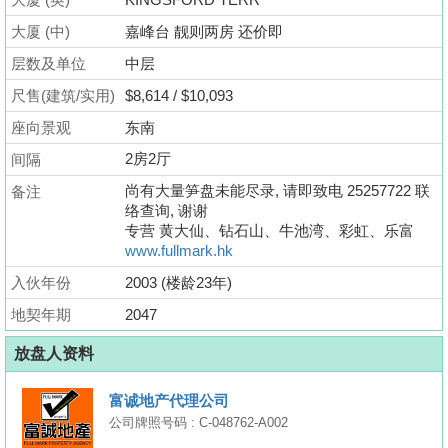
业
大厦 (中)
嘉峰台 靓则两房 还价即
手
层数及单位
册
中层
尺售(建筑/实用)
$8,614 / $10,093
关
座向景观
东南
於
2房2厅
间隔
我
们
尚有大量笋盘未能尽录, 请即致电 25257722 联
备注
络查询, 谢谢
专营 黄大仙、钻石山、牛池湾、彩虹、乐富
www.fullmark.hk
入伙年份
2003 (楼龄23年)
地契年期
2047
放盘人资料
富诚地产代理公司
公司牌照号码 : C-048762-A002