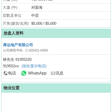
业
大厦 (中)
对面海
手
层数及单位
中层
册
尺售(建筑/实用)
$5,000 / $5,000
关
放盘人资料
於
我
厚达地产有限公司
们
公司牌照号码 : C-025431-A000
林先生-91955220
919552xx
(按此显示电话)
电话
WhatsApp
讯息
物业位置