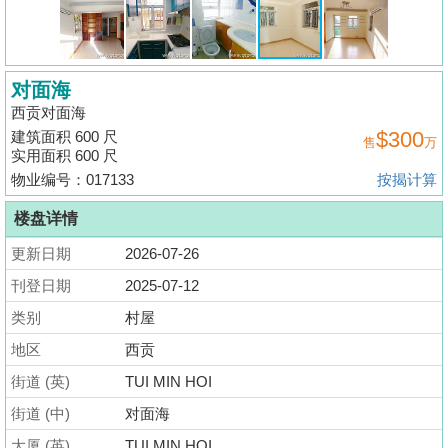
揭
地
对面海
产
西贡对面海
博
$300
建筑面积 600 尺
售
万
客
实用面积 600 尺
物业编号：017133
按揭计算
地
产
楼盘详情
新
更新日期
2026-07-26
闻
刊登日期
2025-07-12
数
类别
村屋
据
地区
西贡
公
街道 (英)
TUI MIN HOI
布
街道 (中)
对面海
置
大厦 (英)
TUI MIN HOI