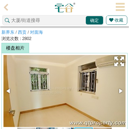
代
理
收藏
确定
主
页
新界东
/
西贡
/
对面海
浏览次数 : 2802
搵
楼盘相片
楼/
成
交
业
主
放
盘
宅
谷
按