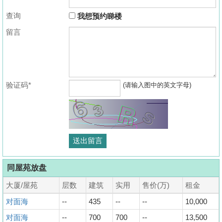
查询
我想预约睇楼
留言
验证码*
(请输入图中的英文字母)
同屋苑放盘
大厦/屋苑
层数
建筑
实用
售价(万)
租金
对面海
--
435
--
--
10,000
对面海
--
700
700
--
13,500