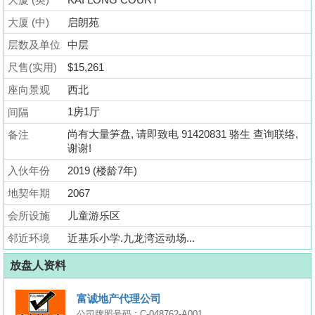
业
大厦 (中)
启朗苑
手
层数及单位
册
中层
尺售(实用)
$15,261
关
座向景观
西北
於
1房1厅
间隔
我
们
尚有大量笋盘, 请即致电 91420831 骆生 查询联络,
备注
谢谢!
入伙年份
2019 (楼龄7年)
地契年期
2067
会所设施
儿童游乐区
邻近环境
近基乐小学.九龙湾运动场...
放盘人资料
富诚地产代理公司
公司牌照号码 : C-048762-A001