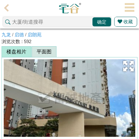
代
理
收藏
确定
主
页
九龙
/
启德
/
启朗苑
浏览次数 : 592
搵
楼盘相片
平面图
楼/
成
交
业
主
放
盘
宅
谷
按