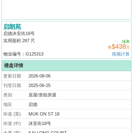
揭
地
启朗苑
产
启德沐安街18号
博
实用面积 287 尺
绿表
客
$438
售
万
物业编号：G125313
按揭计算
地
产
楼盘详情
新
更新日期
2026-08-06
闻
刊登日期
2025-06-25
数
类别
居屋/资助房屋
据
地区
启德
公
街道 (英)
MUK ON ST 18
布
街道 (中)
沐安街18号
置
大厦 (英)
KAI LONG COURT