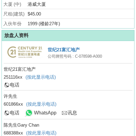
业
大厦 (中)
港威大厦
手
尺租(建筑)
$45.00
册
入伙年份
1999 (楼龄27年)
关
放盘人资料
於
我
世纪21富汇地产
们
公司牌照号码 : C-078598-A000
世纪21富汇地产
251116xx
(按此显示电话)
电话
许先生
601866xx
(按此显示电话)
电话
WhatsApp
讯息
陈先生Gary Chan
688388xx
(按此显示电话)