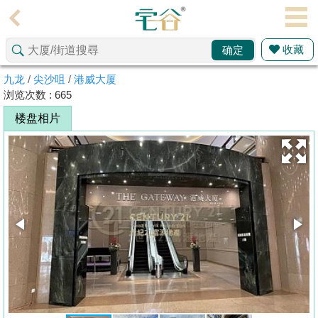
代
理
收藏
确定
主
页
九龙
/
尖沙咀
/
港威大厦
浏览次数 : 665
搵
楼盘相片
楼/
成
交
业
主
放
盘
宅
谷
按