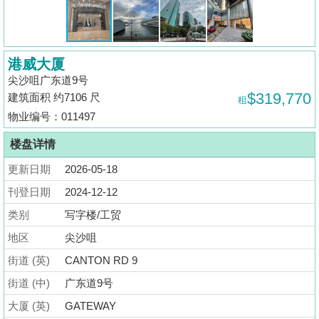
揭
地
港威大厦
产
尖沙咀广东道9号
博
$319,770
建筑面积 约7106 尺
租
客
物业编号：011497
地
楼盘详情
产
更新日期
2026-05-18
新
闻
刊登日期
2024-12-12
类别
写字楼/工贸
数
地区
尖沙咀
据
公
街道 (英)
CANTON RD 9
布
街道 (中)
广东道9号
大厦 (英)
GATEWAY
置