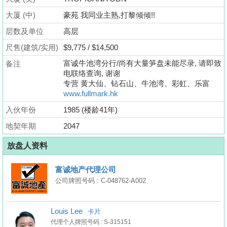
业
大厦 (中)
豪苑 我同业主熟,打黎倾倾!!
手
层数及单位
高层
册
尺售(建筑/实用)
$9,775 / $14,500
关
富诚牛池湾分行/尚有大量笋盘未能尽录, 请即致
备注
於
电联络查询, 谢谢
我
专营 黄大仙、钻石山、牛池湾、彩虹、乐富
www.fullmark.hk
们
入伙年份
1985 (楼龄41年)
地契年期
2047
放盘人资料
富诚地产代理公司
公司牌照号码 : C-048762-A002
Louis Lee
卡片
代理个人牌照号码 : S-315151