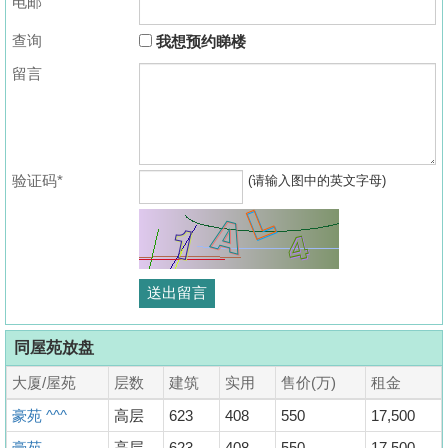
电邮
查询
我想预约睇楼
留言
验证码*
(请输入图中的英文字母)
同屋苑放盘
大厦/屋苑
层数
建筑
实用
售价(万)
租金
豪苑 ^^^
高层
623
408
550
17,500
豪苑
高层
623
408
550
17,500