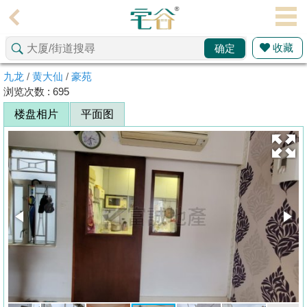
代
理
收藏
确定
主
页
九龙
/
黄大仙
/
豪苑
浏览次数 : 695
搵
楼盘相片
平面图
楼/
成
交
业
主
放
盘
宅
谷
按