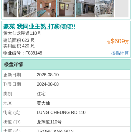
揭
地
豪苑 我同业主熟,打黎倾倾!!
产
黄大仙龙翔道110号
博
$609
建筑面积 623 尺
售
万
客
实用面积 420 尺
物业编号：F089148
按揭计算
地
产
楼盘详情
新
更新日期
2026-08-10
闻
刊登日期
2024-08-08
数
类别
住宅
据
地区
黄大仙
公
街道 (英)
LUNG CHEUNG RD 110
布
街道 (中)
龙翔道110号
置
大厦 (英)
TROPICANA GDN