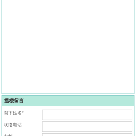
搵楼留言
阁下姓名*
联络电话