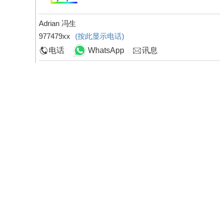
Adrian 冯生
977479xx
(按此显示电话)
电话
WhatsApp
讯息
搵楼留言
阁下姓名*
联络电话
电邮
查询
我想预约睇楼
留言