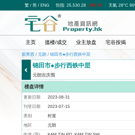
繁
/
简
/
ENG
恒指: 25,530.28
-385.54
天氣
28°C
8
主页
搵楼/成交
业主放盘
宅谷按揭
新界西
/
元朗
/
锦田市●步行西铁中层
锦田市●步行西铁中层
元朗吉庆围
楼盘详情
更新日期
2023-08-31
刊登日期
2023-07-15
类别
村屋
地区
元朗
街道 (英)
KAM TIN RD, KAM TIN SHI