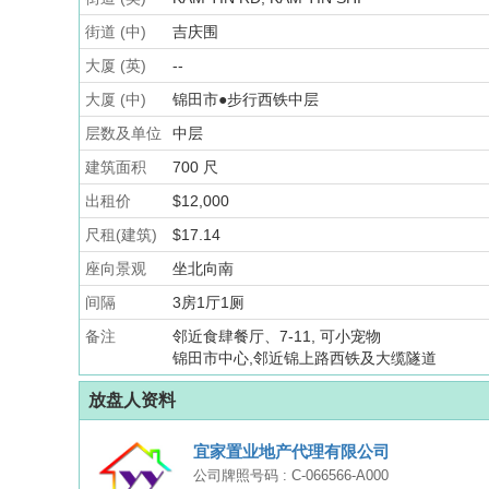
街道 (中)
吉庆围
大厦 (英)
--
大厦 (中)
锦田市●步行西铁中层
层数及单位
中层
建筑面积
700 尺
出租价
$12,000
尺租(建筑)
$17.14
座向景观
坐北向南
间隔
3房1厅1厕
备注
邻近食肆餐厅、7-11, 可小宠物
锦田市中心,邻近锦上路西铁及大缆隧道
放盘人资料
宜家置业地产代理有限公司
公司牌照号码 : C-066566-A000