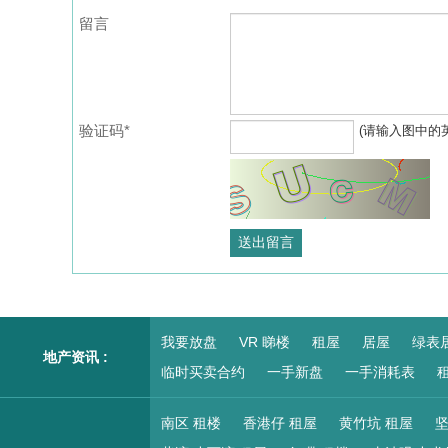
留言
验证码*
(请输入图中的
我要放盘
VR 睇楼
租屋
居屋
绿表
地产资讯 :
临时买卖合约
一手新盘
一手消耗表
租
南区 租楼
香港仔 租屋
黄竹坑 租屋
坚