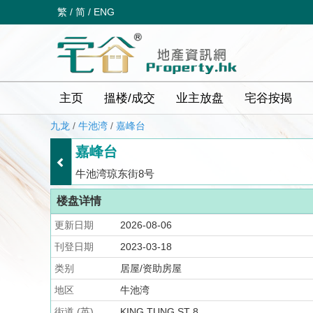
繁
/
简
/
ENG
主页
搵楼/成交
业主放盘
宅谷按揭
九龙
/
牛池湾
/
嘉峰台
嘉峰台
牛池湾琼东街8号
楼盘详情
更新日期
2026-08-06
刊登日期
2023-03-18
类别
居屋/资助房屋
地区
牛池湾
街道 (英)
KING TUNG ST 8