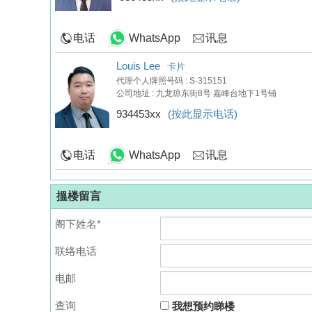
电话
WhatsApp
讯息
Louis Lee
卡片
代理个人牌照号码 : S-315151
公司地址 : 九龙琼东街8号 嘉峰台地下1号铺
934453xx
(按此显示电话)
电话
WhatsApp
讯息
搵楼留言
阁下姓名*
联络电话
电邮
查询
我想预约睇楼