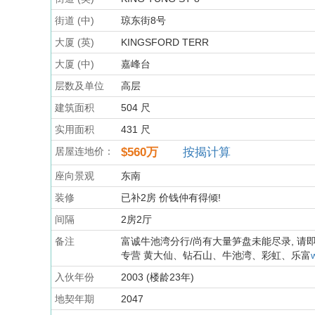
街道 (中)
琼东街8号
大厦 (英)
KINGSFORD TERR
大厦 (中)
嘉峰台
层数及单位
高层
建筑面积
504 尺
实用面积
431 尺
居屋连地价：
$560万
按揭计算
座向景观
东南
装修
已补2房 价钱仲有得倾!
间隔
2房2厅
备注
富诚牛池湾分行/尚有大量笋盘未能尽录, 请即
专营 黄大仙、钻石山、牛池湾、彩虹、乐富
入伙年份
2003 (楼龄23年)
地契年期
2047