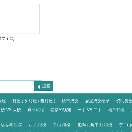
英文字母)
返回
居屋
村屋 ( 买村屋 / 租村屋 )
楼市成交
居屋成交纪录
资助房
楼 VS 买楼
置业流程
签临约须知
一手 VS 二手
地产代理
尼地城 租屋
西区 租楼
半山 租楼
北角/北角半山 租楼
东半山