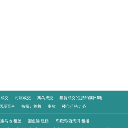
屋成交
村屋成交
离岛成交
租赁成交(包括约满日期)
居屋百科
按揭计算机
事故
楼市价格走势
/跑马地 租屋
鰂鱼涌 租楼
筲箕湾/西湾河 租楼