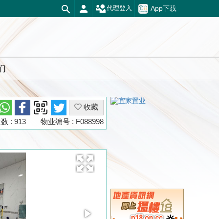
App下载
代理登入
们
收藏
 : 913
物业编号 : F088998