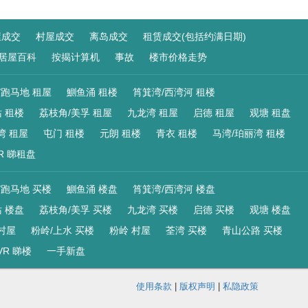
屋成交
村屋成交
离岛成交
租赁成交(包括约满日期)
居屋百科
按揭计算机
事故
楼市价格走势
/跑马地 租屋
鰂鱼涌 租楼
筲箕湾/西湾河 租楼
 租楼
荔枝角/美孚 租屋
九龙湾 租屋
启德 租屋
观塘 租盘
湾 租屋
屯门 租楼
元朗 租楼
青衣 租楼
马湾/珀丽湾 租楼
R 睇租盘
/跑马地 买楼
鰂鱼涌 楼盘
筲箕湾/西湾河 楼盘
 楼盘
荔枝角/美孚 买楼
九龙湾 买楼
启德 买楼
观塘 楼盘
村屋
粉岭/上水 买楼
粉岭 村屋
荃湾 买楼
青山公路 买楼
VR 睇楼
一手新盘
使用条款
|
版权声明
|
私隐政策