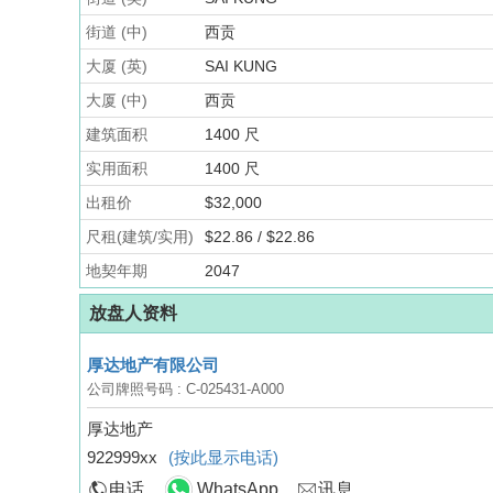
街道 (中)
西贡
大厦 (英)
SAI KUNG
大厦 (中)
西贡
建筑面积
1400 尺
实用面积
1400 尺
出租价
$32,000
尺租(建筑/实用)
$22.86 / $22.86
地契年期
2047
放盘人资料
厚达地产有限公司
公司牌照号码 : C-025431-A000
厚达地产
922999xx
(按此显示电话)
电话
WhatsApp
讯息