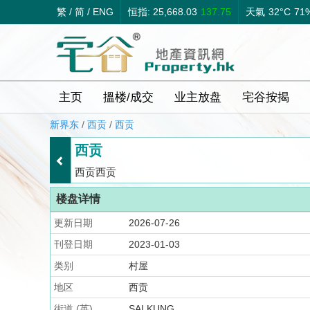
繁
/
简
/
ENG
恒指: 25,668.03
137.75
天氣
32°C
71
主页
搵楼/成交
业主放盘
宅谷按揭
新界东
/
西贡
/
西贡
西贡
西贡西贡
楼盘详情
更新日期
2026-07-26
刊登日期
2023-01-03
类别
村屋
地区
西贡
街道 (英)
SAI KUNG