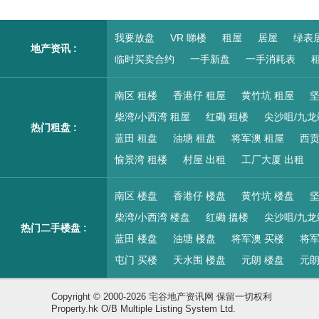
我要放盘
VR 睇楼
租屋
居屋
绿表
地产资讯 :
临时买卖合约
一手新盘
一手消耗表
租
南区 租楼
香港仔 租屋
黄竹坑 租屋
坚
柴湾/小西湾 租屋
红磡 租楼
尖沙咀/九龙
热门租盘 :
蓝田 租盘
油塘 租盘
将军澳 租屋
西贡
愉景湾 租楼
村屋 出租
工厂大厦 出租
南区 楼盘
香港仔 楼盘
黄竹坑 楼盘
坚
柴湾/小西湾 楼盘
红磡 搵楼
尖沙咀/九龙
热门二手楼盘 :
蓝田 楼盘
油塘 楼盘
将军澳 买楼
将军
屯门 买楼
天水围 楼盘
元朗 楼盘
元朗
Copyright © 2000-2026 宅谷地产资讯网 保留一切权利
Property.hk O/B Multiple Listing System Ltd.