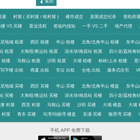
返回
居屋
村屋 ( 买村屋 / 租村屋 )
楼市成交
居屋成交纪录
资助房
楼 VS 买楼
置业流程
签临约须知
一手 VS 二手
地产代理
尼地城 租屋
西区 租楼
半山 租楼
北角/北角半山 租楼
东半山
站 租屋
大角咀/奥运站 租屋
深水埗/南昌站 租屋
四小龙/荔枝角站
 租楼
马鞍山 租屋
沙田 租屋
大埔 租楼
粉岭/上水 租楼
荃
写字楼 出租
商厦 出租
车位 出租
仓地 出租
服务式住宅
V
尼地城 买楼
西区 买楼
半山 买楼
北角/北角半山 楼盘
东半山
站 买楼
大角咀/奥运站 买楼
深水埗/南昌站 买楼
四小龙/荔枝角站
澳 村屋
西贡 村屋
马鞍山 买楼
沙田 买楼
大埔 楼盘
大埔 
 村屋
青衣 买楼
马湾/珀丽湾 楼盘
东涌 买楼
愉景湾 买楼
手机 APP 免费下载