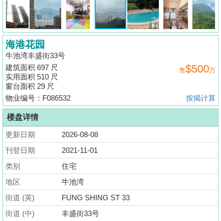
揭
地
海港花园
产
牛池湾丰盛街33号
博
$500
建筑面积 697 尺
售
万
客
实用面积 510 尺
窗台面积 29 尺
地
物业编号：F086532
按揭计算
产
楼盘详情
新
闻
更新日期
2026-08-08
刊登日期
2021-11-01
数
类别
住宅
据
公
地区
牛池湾
布
街道 (英)
FUNG SHING ST 33
街道 (中)
丰盛街33号
置