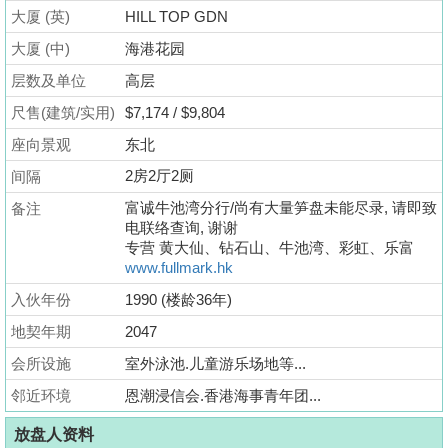
业
大厦 (英)
HILL TOP GDN
手
大厦 (中)
海港花园
册
层数及单位
高层
关
尺售(建筑/实用)
$7,174 / $9,804
於
座向景观
东北
我
2房2厅2厕
间隔
们
富诚牛池湾分行/尚有大量笋盘未能尽录, 请即致
备注
电联络查询, 谢谢
专营 黄大仙、钻石山、牛池湾、彩虹、乐富
www.fullmark.hk
入伙年份
1990 (楼龄36年)
地契年期
2047
会所设施
室外泳池.儿童游乐场地等...
邻近环境
恩潮浸信会.香港海事青年团...
放盘人资料