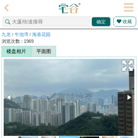
代
理
收藏
确定
主
页
九龙
/
牛池湾
/
海港花园
浏览次数 : 1969
搵
楼盘相片
平面图
楼/
成
交
业
主
放
盘
宅
谷
按