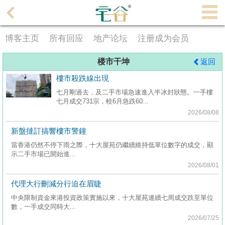
代
理
博客主页
所有回应
地产论坛
注册成为会员
主
页
楼市干坤
返回
搵
樓市殺跌線出現
楼/
七月剛過去，及二手市場急速進入半冰封狀態。一手樓
七月成交731宗，較6月急跌60...
成
2026/08/08
交
新盤撻訂搞響樓市警鐘
业
當香港仍然不停下雨之際，十大屋苑仍繼續維持低單位數字的成交，顯
主
示二手市場已開始進...
2026/08/01
放
盘
代理大行刪減分行迫在眉睫
中央限制資金來港投資政策實施以來，十大屋苑連續七周成交跌至單位
宅
數，一手成交同時大...
谷
2026/07/25