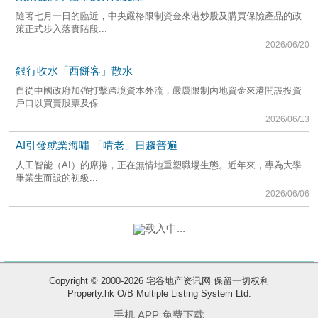
置
隨著七月一日的臨近，中央嚴格限制資金來港炒股及購買保險產品的政
业
策正式步入落實階段...
2026/06/20
手
册
銀行收水「西餅客」散水
自從中國政府加強打擊跨境資本外流，嚴厲限制內地資
关
金來港開設投資戶口以買賣股票及保...
於
2026/06/13
我
AI引發就業海嘯 「啃老」日趨普遍
们
人工智能（AI）的席捲，正在無情地重塑職場生態。近年來，專為大學
畢業生而設的初級...
2026/06/06
载入中...
Copyright © 2000-2026 宅谷地产资讯网 保留一切权利
Property.hk O/B Multiple Listing System Ltd.
收
手机 APP 免费下载
藏