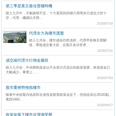
按
第三季是業主最佳賣樓時機
揭
踏入七月中，天氣陰晴不定，十大屋苑則持續六周周末日成交少於十
宗，代理，繼續以天雨...
地
2026/07/18
产
代理全力為樓市護盤
博
踏入七月份，樓市成份仍然淡靜，代理早前稱天雨關
客
係，導致成交量大跌，近期又表示世界...
2026/07/11
地
成交縮代理大行佣金爆跌
产
踏入七月份，中央限制資金以不合規方式流出的政策落實，來港資金已
新
大幅減少。事實上，...
闻
2026/07/04
数
股市重挫勢拖抵樓市
据
隨著中央收緊內地居民在港投資股票政策迫近下，恒指從高位28182點，
累跌5460...
公
2026/06/27
布
政策旋風下樓市反彈潮受壓