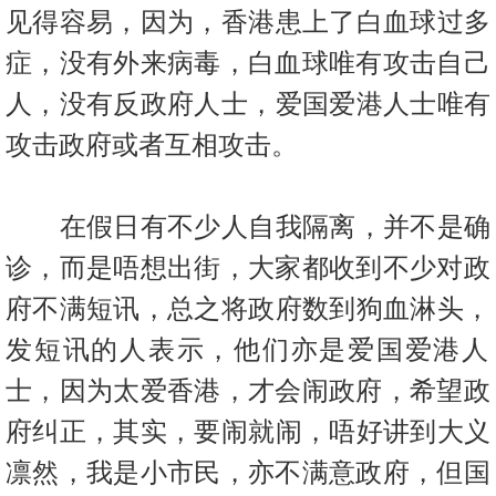
置
见得容易，因为，香港患上了白血球过多
业
症，没有外来病毒
，白血球唯有攻击自己
手
人，没有反政府人士，爱国爱港人士唯有
册
攻击
政府或者互相攻击。
关
於
我
在假日有不少人自我隔离，并不是确
们
诊，而是唔想出街，大家都收到
不少对政
府不满短讯，总之将政府数到狗血淋头，
发短讯的人表示，
他们亦是爱国爱港人
士，因为太爱香港，才会闹政府，
希望政
府纠正，其实，要闹就闹，唔好讲到大义
凛然，我是小市民，
亦不满意政府，但国