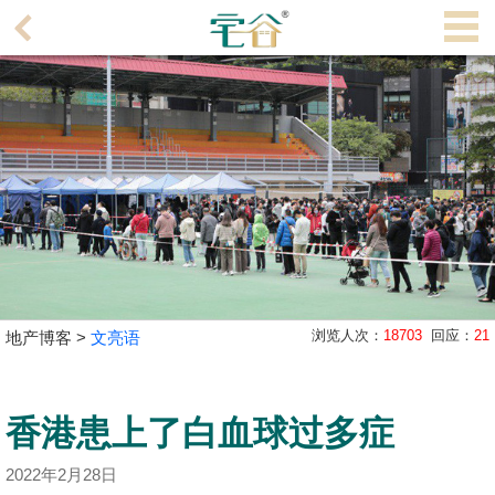
代
理
主
页
搵
楼/
成
交
业
浏览人次：
18703
回应：
21
地产博客 >
文亮语
主
放
盘
香港患上了白血球过多症
宅
2022年2月28日
谷