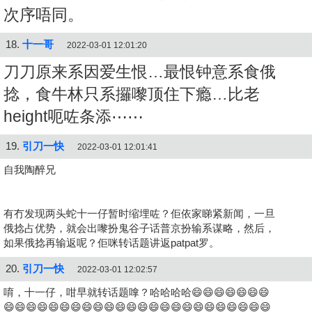
次序唔同。
18.
十一哥
2022-03-01 12:01:20
刀刀原来系因爱生恨…最恨钟意系食俄
捻，食牛林只系攞嚟顶住下瘾…比老
height呃咗条添⋯⋯
19.
引刀一快
2022-03-01 12:01:41
自我陶醉兄
有冇发现两头蛇十一仔暂时缩埋咗？佢依家睇紧新闻，一旦
俄捻占优势，就会出嚟扮鬼谷子话普京扮输系谋略，然后，
如果俄捻再输返呢？佢咪转话题讲返patpat罗。
20.
引刀一快
2022-03-01 12:02:57
唷，十一仔，咁早就转话题嗱？哈哈哈哈😄😄😄😄😄😄😄
😄😄😄😄😄😄😄😄😄😄😄😄😄😄😄😄😄😄😄😄😄😄😄😄