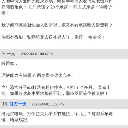
人哋申请入北约无数次罗喎！唔通半毛而家取代咗嚿饭老作
新闻嘅角色？ 几时承诺？ 边个承诺？ 咩方式承诺？讲嚟听
听！
我听闻乌克兰就快加入欧盟喎，佢又有冇承诺唔入欧盟呀？
油都冇得加，驶啲坦克去送礼畀人咩，傻仔！ 哈哈哈！
9. 一元
2022-03-01 08:47:31
醉西奴，
理解能力有问题？ 西毒煤令你太亢奋。
当年恐怖分子isa打洗衣粉伊拉克，都打了个多月。 普京出
箭，如果连这基本要求都得不到，那俄罗斯等住被支解！
10.
引刀一快
2022-03-01 11:25:49
湾元尻噏嘅，打伊拉克几乎系冇抵抗，个几月？有都系车速
慢，唔系战况。