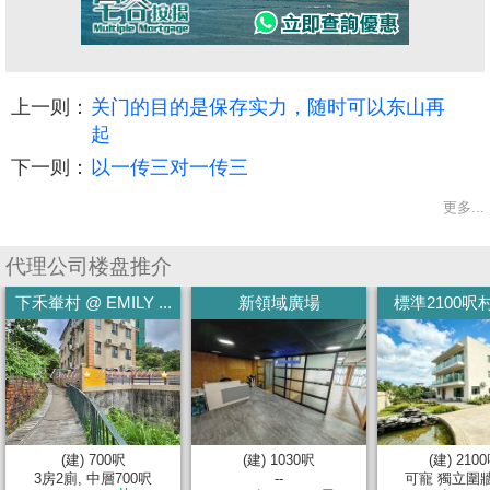
上一则：
关门的目的是保存实力，随时可以东山再
起
下一则：
以一传三对一传三
更多...
代理公司楼盘推介
下禾輋村 @ EMILY ...
新領域廣場
標準2100呎村屋
(建) 700呎
(建) 1030呎
(建) 210
3房2廁, 中層700呎
--
可寵 獨立圍牆 