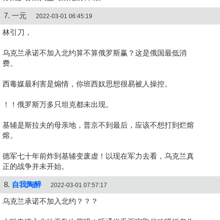
7. 一元
2022-03-01 06:45:19
林引刀，
乌克兰承诺不加入北约算不算俄罗斯赢？这是俄国最低消
费。
西毒媒最利害是煽情，你班西奴思想很易被人操控。
！！俄罗斯万多只坦克都未出现。
基辅是斯拉夫的母亲地，普京不到最后，应该不想打到烂熔
熔。
德军七十年前炸到基辅变废虚！以现在军力去看，乌克兰真
正的战争并未开始。
8.
自我陶醉
2022-03-01 07:57:17
乌克兰承诺不加入北约？？？