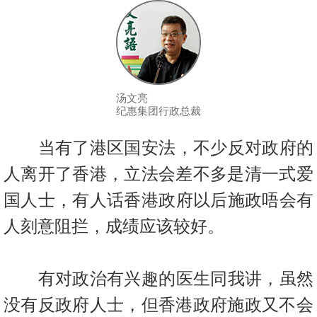
按
揭
地
产
博
汤文亮
纪惠集团行政总裁
客
当有了港区国安法，不少反对政府的
地
产
人离开了香港，立法会差不多
是清一式爱
新
国人士，有人话香港政府以后施政唔会有
闻
人刻意阻拦，
成绩应该较好。
数
据
有对政治有兴趣的医生同我讲，虽然
公
布
没有反政府人士，但香港政府施
政又不会