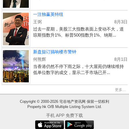
一注独赢英特纽
王弼
8月3日
过去一星期，美股三大指数表面上变动不大，道
琼斯指数升1%、标普500指数升1%、纳斯...
新盘挞订搞响楼市警钟
何熊辉
8月1日
当香港仍然不停下雨之际，十大屋苑仍继续维持
低单位数字的成交，显示二手市场已开...
更多...
Copyright © 2000-2026 宅谷地产资讯网 保留一切权利
Property.hk O/B Multiple Listing System Ltd.
收
手机 APP 免费下载
藏
楼