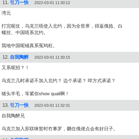
11.
引刀一快
2022-03-01 11:30:12
湾元
打完呢仗，乌克兰唔使入北约，因为全世界，得返俄捻、白
螺丝、中国唔系北约。
我地中国呢铺真系冤鸠枉。
12.
自我陶醉
2022-03-01 11:30:15
又系呢招？！
乌克兰几时承诺不加入北约？ 边个承诺？ 咩方式承诺？
猪头半毛，等紧你show quali啊！
13.
引刀一快
2022-03-01 11:32:31
自我陶醉兄
乌克兰加入苏联咪暂时冇事罗，黐住俄佬点会有好日子。