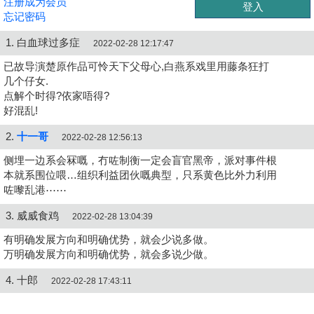
注册成为会员
忘记密码
1. 白血球过多症
2022-02-28 12:17:47
已故导演楚原作品可怜天下父母心,白燕系戏里用藤条狂打
几个仔女.
点解个时得?依家唔得?
好混乱!
2.
十一哥
2022-02-28 12:56:13
侧埋一边系会冧嘅，冇咗制衡一定会盲官黑帝，派对事件根
本就系围位喂…组织利益团伙嘅典型，只系黄色比外力利用
咗嚟乱港⋯⋯
3. 威威食鸡
2022-02-28 13:04:39
有明确发展方向和明确优势，就会少说多做。
万明确发展方向和明确优势，就会多说少做。
4. 十郎
2022-02-28 17:43:11