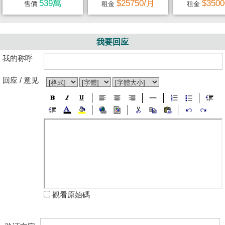
539萬
$25750/月
$350
售價
租金
租金
我要回应
我的称呼
回应 / 意见
觀看原始碼