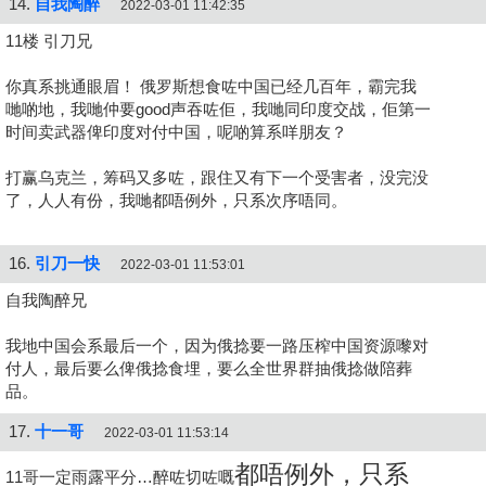
14.
自我陶醉
2022-03-01 11:42:35
11楼 引刀兄
你真系挑通眼眉！ 俄罗斯想食咗中国已经几百年，霸完我
哋啲地，我哋仲要good声吞咗佢，我哋同印度交战，佢第一
时间卖武器俾印度对付中国，呢啲算系咩朋友？
打赢乌克兰，筹码又多咗，跟住又有下一个受害者，没完没
了，人人有份，我哋都唔例外，只系次序唔同。
16.
引刀一快
2022-03-01 11:53:01
自我陶醉兄
我地中国会系最后一个，因为俄捻要一路压榨中国资源嚟对
付人，最后要么俾俄捻食埋，要么全世界群抽俄捻做陪葬
品。
17.
十一哥
2022-03-01 11:53:14
都唔例外，只系
11哥一定雨露平分…醉咗切咗嘅