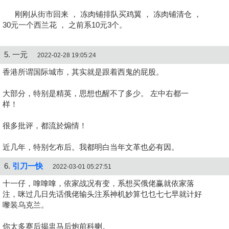
刚刚从街市回来 ， 冻肉铺排队买鸡翼 ， 冻肉铺清仓 ，
30元一个西兰花 ， 之前系10元3个。
5. 一元
2022-02-28 19:05:24
香港所谓国际城市，其实就是跟着西鬼的屁股。
大部分，特别是精英，思想也醒不了多少。 左中右都一
样！
很多批评，都流於煽情！
近几年，特别乞布后。我都明白当年文革也必有因。
6.
引刀一快
2022-03-01 05:27:51
十一仔，嗱嗱嗱，依家战况有变，系想买俄佬赢就依家落
注，咪过几日先话俄佬输头注系神机妙算乜乜七七早就计好
嚟装乌克兰。
你太多赛后揭盅马后炮前科喇。