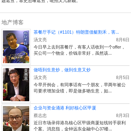
题遮丑，靠史忽嚟遮丑，呢招又几新颖。
地产博客
茶餐厅手记（#1101）特朗普借艇割禾，害...
汤文亮
8月6日
今日早上去到茶餐厅，有客人话收到一个offer，
买公司一个物业，价钱非常好，虽然该...
做唔到生意炒，做到生意又炒
汤文亮
8月5日
今早开例会，有同事话有一个朋友，早两年被公
司要求增加业绩，即是做多啲生意，如...
企业与资金涌港 利好核心区甲厦
蔡志忠
8月3日
近日市场录得港岛核心区甲级商厦短线转手获利
个案。消息指，金钟远东金融中心37楼...