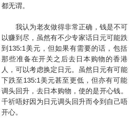
置
都无谓。
业
手
我认为老友做得非常正确，钱是不可
册
以赚到尽，虽然有不少专家话日
元可能跌
关
到135:1美元，但如果有需要的话，
包括
於
我
那些准备在开关之后去日本购物的香港
们
人，可以考虑换定日元。
虽然日元有可能
下跌至135:1美元甚至更低，
但亦有可能
调头回升，去日本购物，使的是开心钱。
千祈唔好因为日元调头回升而令到自己唔
开心。