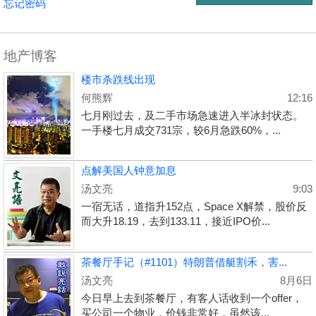
忘记密码
地产博客
楼市杀跌线出现
何熊辉
12:16
七月刚过去，及二手市场急速进入半冰封状态。
一手楼七月成交731宗，较6月急跌60%，...
点解美国人钟意加息
汤文亮
9:03
一宿无话，道指升152点，Space X解禁，股价反
而大升18.19，去到133.11，接近IPO价...
茶餐厅手记（#1101）特朗普借艇割禾，害...
汤文亮
8月6日
今日早上去到茶餐厅，有客人话收到一个offer，
买公司一个物业，价钱非常好，虽然该...