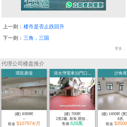
上一则：
楼市是否止跌回升
下一则：
三角，三国
更多...
代理公司楼盘推介
環凱廣場
清水灣電車泊門口...
沙角尾
(建) 9389呎
(建) 700呎
(建) 1400呎 (實
--
2房2廳, 新裝,開放...
4房,
$107974/月
628萬
$350
租金
售價
租金