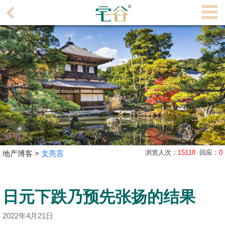
代
理
主
页
搵
楼/
成
交
业
浏览人次：
15118
回应：
0
地产博客 >
文亮言
主
放
盘
日元下跌乃预先张扬的结果
宅
2022年4月21日
谷