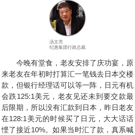
按
揭
地
产
博
汤文亮
纪惠集团行政总裁
客
今晚有堂食，老友安排了庆功宴，原
地
产
来老友在年初时打算汇一笔钱去
日本交楼
新
款，但银行经理话可以等一阵，日元有机
闻
会跌125:
1美元，老友见还未到要交款最
数
后限期，所以没有汇款到日本，昨日
老友
据
在128:1美元的时候买了日元，大大话话
公
布
悭了接近10%。
如果当时汇了款，真系喊