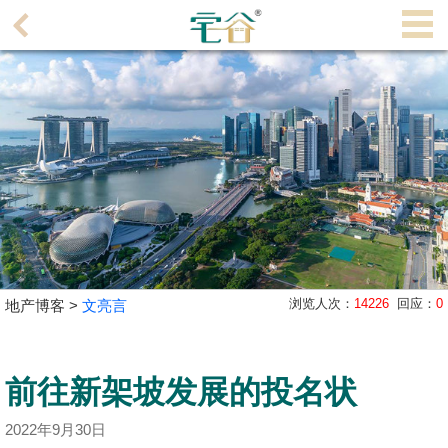
代
理
主
页
搵
楼/
成
交
业
浏览人次：
14226
回应：
0
地产博客 >
文亮言
主
放
盘
前往新架坡发展的投名状
宅
2022年9月30日
谷