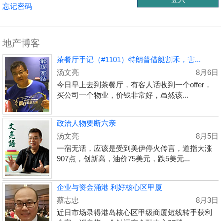
忘记密码
地产博客
茶餐厅手记（#1101）特朗普借艇割禾，害...
汤文亮
8月6日
今日早上去到茶餐厅，有客人话收到一个offer，
买公司一个物业，价钱非常好，虽然该...
政治人物要断六亲
汤文亮
8月5日
一宿无话，应该是受到美伊停火传言，道指大涨
907点，创新高，油价75美元，跌5美元...
企业与资金涌港 利好核心区甲厦
蔡志忠
8月3日
近日市场录得港岛核心区甲级商厦短线转手获利