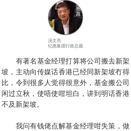
按
揭
地
产
博
汤文亮
纪惠集团行政总裁
客
有著名基金经理打算将公司搬去新架
地
产
坡，主动向传媒话香港已经同新
架坡冇得
新
比，令到很多人觉得很意外，基金搬公司
闻
闲过立秋，
使唔使咁坦白，讲到明话香港
数
不及新架坡。
据
公
布
我问有钱佬点解基金经理咁失策，做