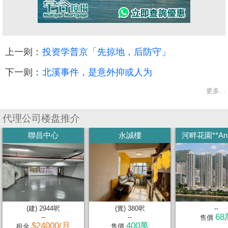
上一则：
投资学普京「先掠地，后防守」
下一则：
北溪事件，是意外抑或人为
更多...
代理公司楼盘推介
聯昌中心
永誠樓
河畔花園**Anni
(建) 2944呎
(實) 380呎
--
68
--
--
售價
$24000/月
400萬
租金
售價