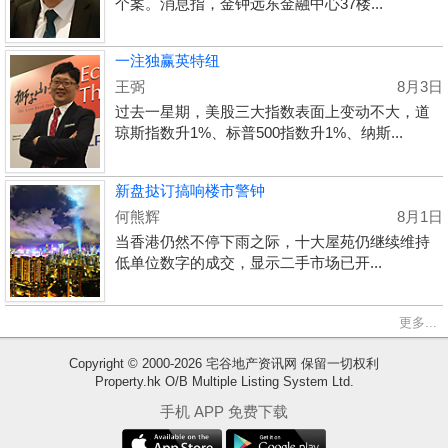
个案。消息指，金钟远东金融中心37楼...
一注独赢英特纽
王弼
8月3日
过去一星期，美股三大指数表面上变动不大，道
琼斯指数升1%、标普500指数升1%、纳斯...
新盘挞订搞响楼市警钟
何熊辉
8月1日
当香港仍然不停下雨之际，十大屋苑仍继续维持
低单位数字的成交，显示二手市场已开...
更多...
Copyright © 2000-2026 宅谷地产资讯网 保留一切权利
Property.hk O/B Multiple Listing System Ltd.
收
手机 APP 免费下载
藏
楼