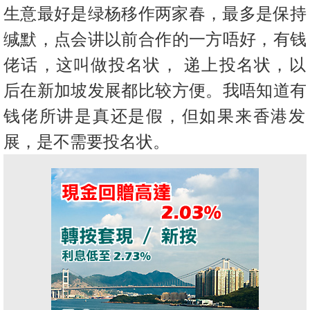
置
生意最好是绿杨移作两家春，最
多是保持
业
缄默，点会讲以前合作的一方唔好，有钱
手
佬话，这叫做投名
状， 递上投名状，以
册
后在新加坡发展都比较方便。我唔知道有
关
钱佬所讲是
真还是假，但如果来香港发
於
我
展，是不需要投名状。
们