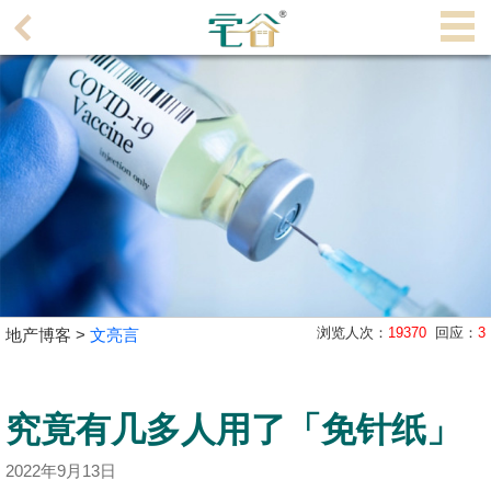
代
理
主
页
搵
楼/
成
交
业
浏览人次：
19370
回应：
3
地产博客 >
文亮言
主
放
盘
究竟有几多人用了「免针纸」
宅
2022年9月13日
谷