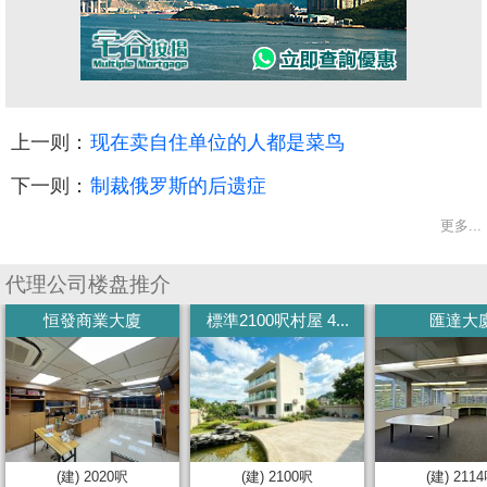
上一则：
现在卖自住单位的人都是菜鸟
下一则：
制裁俄罗斯的后遗症
更多...
代理公司楼盘推介
恒發商業大廈
標準2100呎村屋 4...
匯達大
(建) 2020呎
(建) 2100呎
(建) 211