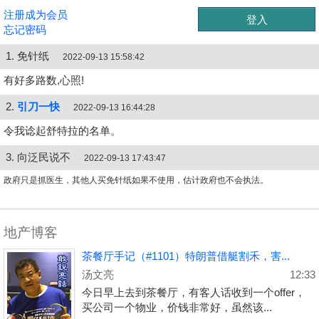
注册成为会员
忘记密码
1. 免针纸
2022-09-13 15:58:42
有好多路数,心照!
2.
引刀一快
2022-09-13 16:44:28
令我谂起舒特拉的名单。
3. 向泛民说不
2022-09-13 17:43:47
政府只是抓医生，其他人买免针纸如果不使用，估计政府也不会执法。
地产博客
茶餐厅手记（#1101）特朗普借艇割禾，害...
汤文亮
12:33
今日早上去到茶餐厅，有客人话收到一个offer，
买公司一个物业，价钱非常好，虽然该...