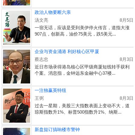
政治人物要断六亲
汤文亮
8月5日
一宿无话，应该是受到美伊停火传言，道指大涨
907点，创新高，油价75美元，跌5美元...
企业与资金涌港 利好核心区甲厦
蔡志忠
8月3日
近日市场录得港岛核心区甲级商厦短线转手获利
个案。消息指，金钟远东金融中心37楼...
一注独赢英特纽
王弼
8月3日
过去一星期，美股三大指数表面上变动不大，道
琼斯指数升1%、标普500指数升1%、纳斯...
新盘挞订搞响楼市警钟