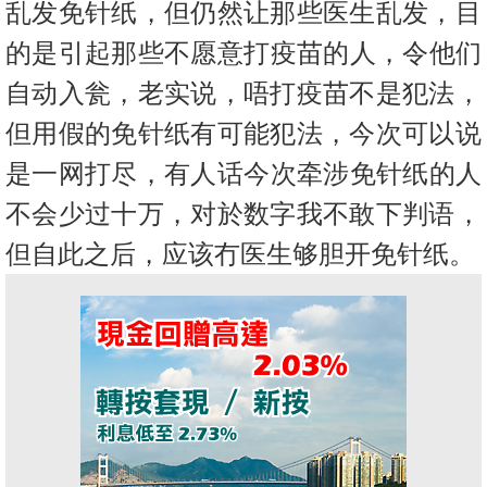
乱发免针纸，但仍然让那些医生
乱发，目
的是引起那些不愿意打疫苗的人，令他们
自动入瓮，
老实说，唔打疫苗不是犯法，
但用假的免针纸有可能犯法，
今次可以说
是一网打尽，有人话今次牵涉免针纸的人
不会少过十万，
对於数字我不敢下判语，
但自此之后，应该冇医生够胆开免针纸。