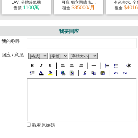
LAV, 分體冷氣機
可寵 獨立圍牆 私...
有來去水, 全寫
1100萬
$35000/月
$401
售價
租金
租金
我要回应
我的称呼
回应 / 意见
觀看原始碼