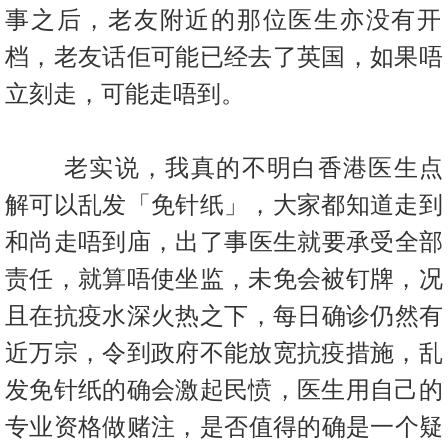
置
事之后，
老友附近的那位医生亦没有开
业
档，老友话佢可能已经去了英国，
如果唔
手
立刻走，可能走唔到。
册
关
老实说，我真的不明白香港医生点
於
我
解可以乱发「免针纸」，大家都
知道走到
们
和尚走唔到庙，出了事医生就要承受
全部
责任，就算唔使坐
监，未免会被钉牌，况
且在抗疫水深火热之下，每日确诊仍然有
近万
宗，令到政府不能放宽抗疫措施，乱
发免针纸的确会激起民愤，
医生用自己的
专业资格做赌注，是否值得的确是一个疑