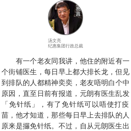
按
揭
地
产
博
汤文亮
纪惠集团行政总裁
客
有一个老友同我讲，他住的附近有一
地
产
个街铺医生，每日早上都大排
长龙，但见
新
到排队的人都精神奕奕，老友唔明白个中
闻
原因，
直至日前有报道，元朗有医生乱发
数
「免针纸」，
有了免针纸可以唔使打疫
据
苗，他才知道，那些每日早上去排队的人
公
布
原
来是攞免针纸。不过，自从元朗医生出