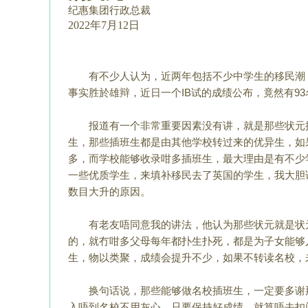
纪惠集团行政总裁
2022年7月12日
有不少人认为，近两年包括不少中学生的移民潮
事实胜於雄辩，
近日一个IB试的成绩公布，竟然有93
报道有一个非常重要因素没有讲，就是那些状元
生，那些插班生都是由其
他学校转过来的优异生，如
多，而学校能够收录咁多插班生，最大理由
是有不少
一些优质学生，来填补移民去了英国的学生，我大胆
数目大升的原因
。
有老友唔同意我的讲法，他认为那些状元就是状
的，就冇咁多父母每年都
扑生扑死，都是为子女能够
生，物以类聚，成绩会提升不少，
如果不转读名校，
换句话说，那些能够做名校插班生，一定要多谢
入唔到名校不用灰心，
只要保持好成绩，就算唔去扣