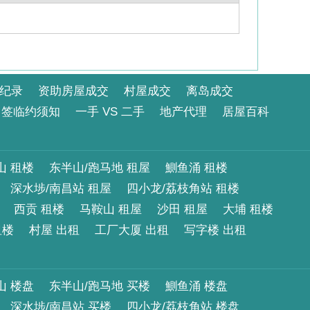
纪录
资助房屋成交
村屋成交
离岛成交
签临约须知
一手 VS 二手
地产代理
居屋百科
山 租楼
东半山/跑马地 租屋
鰂鱼涌 租楼
深水埗/南昌站 租屋
四小龙/荔枝角站 租楼
西贡 租楼
马鞍山 租屋
沙田 租屋
大埔 租楼
租楼
村屋 出租
工厂大厦 出租
写字楼 出租
山 楼盘
东半山/跑马地 买楼
鰂鱼涌 楼盘
深水埗/南昌站 买楼
四小龙/荔枝角站 楼盘