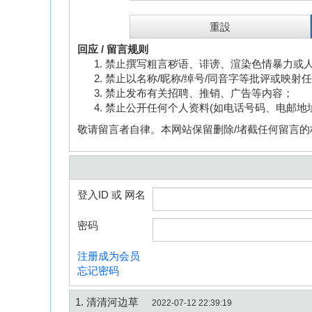
回应 / 留言规则
禁止撰写粗言秽语、诽谤、渲染色情暴力或
禁止以名称/昵称/绰号/同音字等批评或映射
禁止发布有关招聘、推销、广告等内容；
禁止公开任何个人资料(如电话号码、电邮地
敬请留言者自律。本网站保留删除/堵截任何留言的
登入ID 或 网名
密码
注册成为会员
忘记密码
1. 清清河边草
2022-07-12 22:39:19