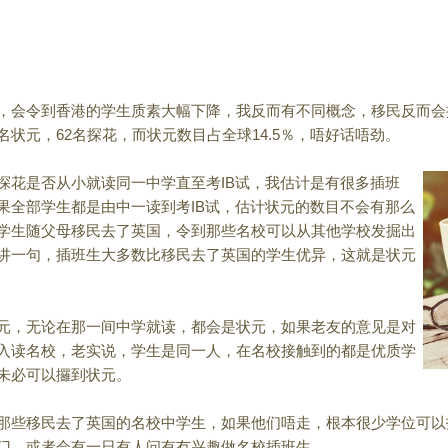
，会令到香港的学生
质素大幅下降，我反而有不同概念，移民反而会
名状元，62名探花，
而状元数目占全球14.5％，唔好话唔劲。
探花是否从小就读同
一中学直至考IB试，我估计是有很多插班
果全部学生都是由中一读到考IB试，估
计状元的数目不会有那么
学生随父母移民去了英国，令到那些名校可以从其他学校发
掘出
讲一句，插
班生大多数比移民去了英国的学生优异，这就是状元
元，无论在那一间中
学就读，都会是状元，如果老友的意见是对
入读名校，老实说，学生是同一人，
在名校接触到的都是优质学
未必可以攞到状元。
那些移民去了英国的
名校中学生，如果他们唔走，根本很少学位可以
门，或者会有一日有人问有冇兴趣做名
校插班生。