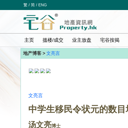
繁
/
简
/
ENG
主页
搵楼/成交
业主放盘
宅谷按揭
地产博客 >
文亮言
文亮言
中学生移民令状元的数目
汤文亮
博士