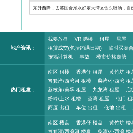
东升西降，去英国食尾水好定大湾区饮头啖汤，自己
我要放盘
VR 睇楼
租屋
居屋
地产资讯 :
租赁成交(包括约满日期)
临时买卖
按揭计算机
事故
楼市价格走势
南区 租楼
香港仔 租屋
黄竹坑 租
筲箕湾/西湾河 租楼
柴湾/小西湾 租
热门租盘 :
荔枝角/美孚 租屋
九龙湾 租屋
启
粉岭/上水 租楼
荃湾 租屋
屯门 
商厦 出租
车位 出租
仓地 出租
南区 楼盘
香港仔 楼盘
黄竹坑 楼
筲箕湾/西湾河 楼盘
柴湾/小西湾 楼