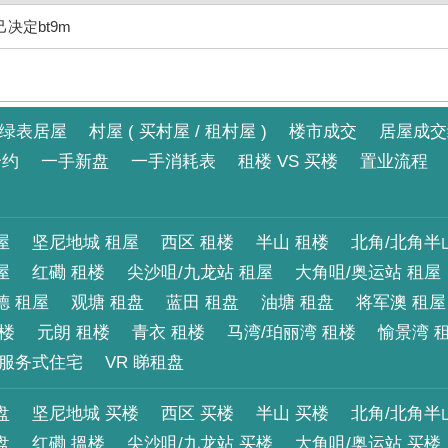
决定bt9m
绿表居屋
村屋 ( 买村屋 / 租村屋 )
楼市成交
居屋成交
合约
一手新盘
一手消耗表
租楼 VS 买楼
置业流程
屋
坚尼地城 租屋
西区 租楼
半山 租楼
北角/北角半
屋
红磡 租楼
尖沙咀/九龙站 租屋
大角咀/奥运站 租屋
德 租屋
观塘 租盘
蓝田 租盘
油塘 租盘
将军澳 租屋
租楼
元朗 租楼
青衣 租楼
马湾/珀丽湾 租楼
愉景湾 
服务式住宅
VR 睇租盘
盘
坚尼地城 买楼
西区 买楼
半山 买楼
北角/北角半
盘
红磡 搵楼
尖沙咀/九龙站 买楼
大角咀/奥运站 买楼