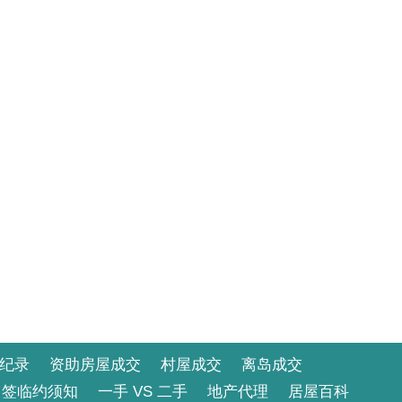
纪录
资助房屋成交
村屋成交
离岛成交
签临约须知
一手 VS 二手
地产代理
居屋百科