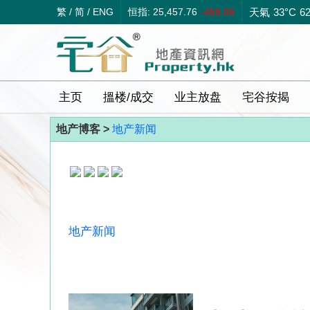
繁
/
简
/
ENG
恒指: 25,457.76
-458.06
天氣
33°C
6
主页
搵楼/成交
业主放盘
宅谷按揭
地产博客 >
地产新闻
地产新闻