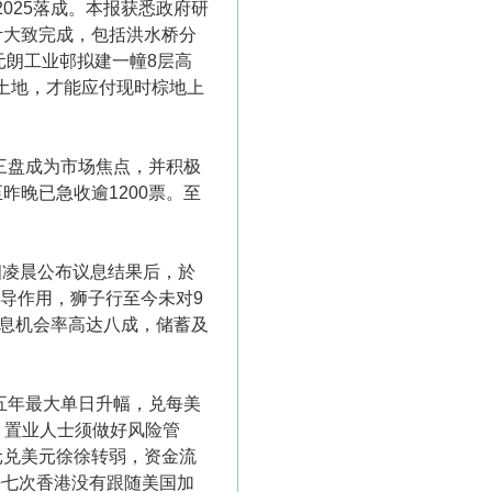
025落成。本报获悉政府研
计大致完成，包括洪水桥分
元朗工业邨拟建一幢8层高
倍土地，才能应付现时棕地上
界三盘成为市场焦点，并积极
晚已急收逾1200票。至
四凌晨公布议息结果后，於
导作用，狮子行至今未对9
加息机会率高达八成，储蓄及
五年最大单日升幅，兑每美
，置业人士须做好风险管
元兑美元徐徐转弱，资金流
去七次香港没有跟随美国加