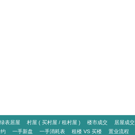
绿表居屋
村屋 ( 买村屋 / 租村屋 )
楼市成交
居屋成交
合约
一手新盘
一手消耗表
租楼 VS 买楼
置业流程