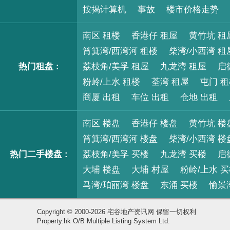
按揭计算机
事故
楼市价格走势
南区 租楼
香港仔 租屋
黄竹坑 租
筲箕湾/西湾河 租楼
柴湾/小西湾 租
热门租盘 :
荔枝角/美孚 租屋
九龙湾 租屋
启
粉岭/上水 租楼
荃湾 租屋
屯门 
商厦 出租
车位 出租
仓地 出租
南区 楼盘
香港仔 楼盘
黄竹坑 楼
筲箕湾/西湾河 楼盘
柴湾/小西湾 楼
热门二手楼盘 :
荔枝角/美孚 买楼
九龙湾 买楼
启
大埔 楼盘
大埔 村屋
粉岭/上水 
马湾/珀丽湾 楼盘
东涌 买楼
愉景
Copyright © 2000-2026 宅谷地产资讯网 保留一切权利
Property.hk O/B Multiple Listing System Ltd.