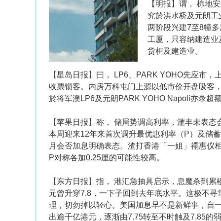
【明报】谓， 棕地安
究於洪水桥及元朗工
两阶段兴建7至8幢
工厦，只容纳建造业
货柜及建造业。
【星岛日报】曰， LP6、PARK YOHO先应
收票锁客。内房万科屯门上源以低市价开盘吸客，
於将军澳LP6及元朗PARK YOHO Napoli
【苹果日报】称， 储局势调高利率，滙丰未表态
本周迎来12年来首次调升最优惠利率（P）及储
月会否加息明确表态。渣打香港「一姐」禤惠仪相
P对称各加0.25厘的可能性较高。
【东方日报】指， 港汇急抽具启示，息魔杀到累
元曾升穿7.8，一下子回到去年底水平。这极不
理，切勿掉以轻心。美国加息早不是新鲜事，自
出逾千亿港元，逐渐由7.75转至不时触及7.8