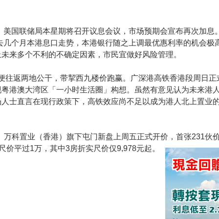
。美国联储局本星期将召开议息会议，市场预期会宣布再次加息
去几个月本港息口走势，本港银行随之上调最优惠利率的机会极高
上未来多个不利的不确定因素，市民宜做好风险管理。
方便往返两地公干，带挈西九楼价跑赢。广深港高铁香港段周日正
现粤港澳大湾区「一小时生活圈」构想。虽然有意见认为未来港
场人士直言在现行政策下，高铁效应尚不足以成为港人北上置业
4倍。万科置业（香港）旗下屯门新盘上周五正式开价，首张231伙
尺价平过1万，其中3房折实尺价仅9,978元起。