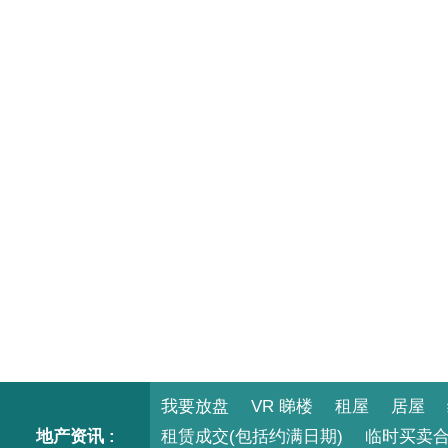
我要放盘
VR 睇楼
租屋
居屋
地产资讯 :
租赁成交(包括约满日期)
临时买卖