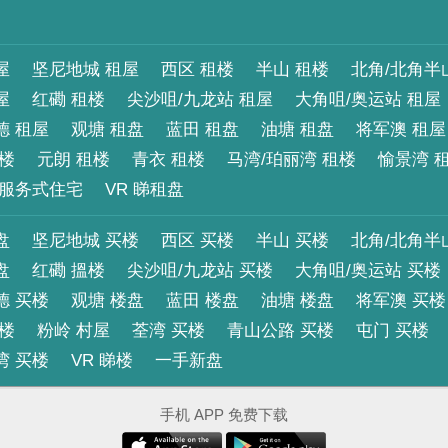
屋
坚尼地城 租屋
西区 租楼
半山 租楼
北角/北角半
屋
红磡 租楼
尖沙咀/九龙站 租屋
大角咀/奥运站 租屋
德 租屋
观塘 租盘
蓝田 租盘
油塘 租盘
将军澳 租屋
租楼
元朗 租楼
青衣 租楼
马湾/珀丽湾 租楼
愉景湾 
服务式住宅
VR 睇租盘
盘
坚尼地城 买楼
西区 买楼
半山 买楼
北角/北角半
盘
红磡 搵楼
尖沙咀/九龙站 买楼
大角咀/奥运站 买楼
德 买楼
观塘 楼盘
蓝田 楼盘
油塘 楼盘
将军澳 买楼
买楼
粉岭 村屋
荃湾 买楼
青山公路 买楼
屯门 买楼
湾 买楼
VR 睇楼
一手新盘
手机 APP 免费下载