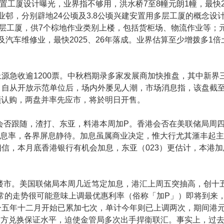
置工厦设计曝光，业界指不够用，洪水桥7至8幢元朗1幢，最快2
业邨，分别辟地24公顷及3.8公顷兴建安置用多层工厦的概念设
多层工厦，供7个棕地作业类别上楼，包括货柜场、物流作业等；
及汽车维修业，最快2025、26年落成。业界估算至少增拨多1
市，上源急收逾1200票。中秋档期录多家发展商加快推盘，其中新
自从开放示范单位后，场内外屡见人潮，市场消息指，该盘截至昨
亦录超额认购，两盘并率先应市，将於明日开售。
会否跟随，渣打、东亚，料港本周加P。香港会否在美联储局周
蓄息率，各界屏息静待。加息虽属商业决定，惟大行尤其滙丰起主
信，本月底香港银行有机会加息，东亚（023）更估计，本港
楼市。美国联储局本周几近笃定加息，港汇上周五突抽高，创十
寻常的走势很可能意味上调最优惠利率（俗称「加P」）即将到来
一五年十二月开始已累加七次，单计今年则已上调两次，期间港
5的弱方兑换保证水平，迫使金管局多次出手捍衞联汇。事实上，过