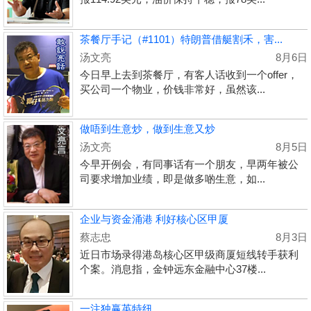
茶餐厅手记（#1101）特朗普借艇割禾，害...
汤文亮
8月6日
今日早上去到茶餐厅，有客人话收到一个offer，
买公司一个物业，价钱非常好，虽然该...
做唔到生意炒，做到生意又炒
汤文亮
8月5日
今早开例会，有同事话有一个朋友，早两年被公
司要求增加业绩，即是做多啲生意，如...
企业与资金涌港 利好核心区甲厦
蔡志忠
8月3日
近日市场录得港岛核心区甲级商厦短线转手获利
个案。消息指，金钟远东金融中心37楼...
一注独赢英特纽