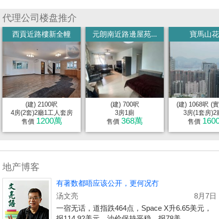
代理公司楼盘推介
西貢近路樓新全幢
元朗南近路邊屋苑...
寶馬山花
(建) 2100呎
(建) 700呎
(建) 1068呎 (實
4房(2套)2廳1工人套房
3房1廁
3房(1套房)2
1200萬
368萬
160
售價
售價
售價
地产博客
有著数都唔应该公开，更何况冇
汤文亮
8月7日
一宿无话，道指跌464点，Space X升6.65美元，
报114.92美元，油价保持平稳，报78美...