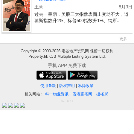
王弼
8月3日
过去一星期，美股三大指数表面上变动不大，道
琼斯指数升1%、标普500指数升1%、纳斯...
更多...
Copyright © 2000-2026 宅谷地产资讯网 保留一切权利
Property.hk O/B Multiple Listing System Ltd.
收
手机 APP 免费下载
藏
楼
盘
使用条款
|
版权声明
|
私隐政策
相关网站 :
科一物业资讯
香港豪宅网
搵楼18
繁
简
ENG
Ver. 9.41
体
体