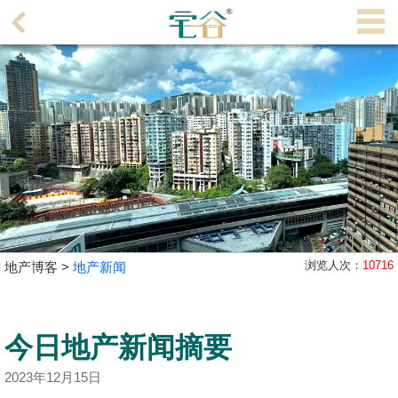
代
理
主
页
搵
楼/
成
交
业
浏览人次：
10716
地产博客 >
地产新闻
主
放
盘
今日地产新闻摘要
宅
2023年12月15日
谷