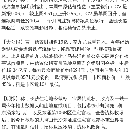
置
联席董事杨明仪指出，本周中原估价指数（主要银行）CVI最
业
新报9.06点，较上周8.51点上升0.55点。CVI虽单周回升，但
手
连续两周低於10点，1个月同业拆息持续高位横行，圣诞长假
册
期临近，成交预期趋淡静，相信楼价跌势未止。
关
【大公报】言， 信置财团逾19亿，夺九龙城重建地。今年经历
於
6幅地皮惨遭滑铁卢流标后，终靠市建局的中型规模项目破
冰。上月截标的九龙城盛德街／马头涌道前公务员建屋合作楼
我
宇试点项目，由信置伙招商局置地及鹰君合组财团夺标，中标
们
价19.34亿元，每方尺楼面地价约4694元，较同由信置去年10
月以每尺8571元投得的土瓜湾荣光街项目，市区面粉价一年跌
45%，料是市区近10年最低。
【明报】称，长沙住宅地今截标，业界忧流标。政府及一铁一
局今年推出数幅大屿山地皮或项目，包括港铁小蚝湾第1期、
东涌东站1期，以及东涌第106B区住宅官地，全告流标收场
后，於今日截标的大屿山长沙东涌道住宅官地亦不被业界看
好。有测量师估计，招标反应冷淡，流标风险颇高。