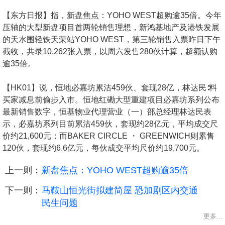
【东方日报】指，新盘焦点：YOHO WEST超购逾35倍。今年
压轴的大型新盘项目首两轮销售理想，新鸿基地产及港铁发展
的天水围轻铁天荣站YOHO WEST，第三轮销售入票昨日下午
截收，共录10,262张入票，以周六发售280伙计算，超额认购
逾35倍。
【HK01】说，恒地必嘉坊累沽459伙、套现28亿，林达民∶料
买家减息前偷步入市。恒地红磡大型重建项目必嘉坊系列公布
最新销售数字，恒基物业代理营业（一）部总经理林达民表
示，必嘉坊系列目前累沽459伙，套现约28亿元，平均成交尺
价约21,600元；而BAKER CIRCLE ・ GREENWICH则累售
120伙，套现约6.6亿元，每伙成交平均尺价约19,700元。
上一则：
新盘焦点：YOHO WEST超购逾35倍
下一则：
马鞍山恒光街拟建简屋 恐加剧区内交通
民生问题
更多...