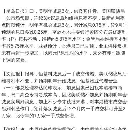
按
揭
【星岛日报】曰，美明年减息3次，供楼客佳音。美国联储局
一如市场预期，连续3次议息后均维持息率不变，最新的利率
地
点阵图预计，明年有机会减息3次，累计减息0.75厘，较9月时
产
预测的息口多减0.25厘。至於本地主要银行紧随公布最优惠利
率（P）按兵不动，维持约5.875厘水平；金管局亦维持基本利
博
率於5.75厘水平。业界预计，香港息口已见顶，业主供楼负担
客
未有再进一步增加，以港元P息现时的水平，未必有即时跟随
下调的需要。
地
产
【文汇报】报导，恒基料减息后一手成交倍增。美联储议息后
新
维持利率不变，并预期明年开始减息，恒基物业代理营业
闻
（一）部总经理林达民昨表示，加息因素已困扰本港楼市两
年，息口高企令持货成本高，因此美联储不加息并预期明年会
数
减息实属好消息，加上不少专才获批来港，对本港楼市成交会
据
起到刺激作用，预计落实减息后12个月内一手成交料可升至2
公
万宗，比今年的1万宗一手成交倍增。
布
【信报】称，中原估价指数按周微弹。中中原地产研究部高级