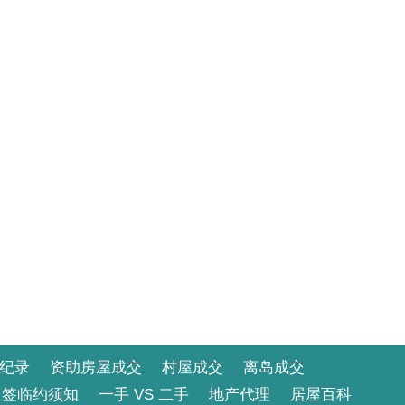
纪录
资助房屋成交
村屋成交
离岛成交
签临约须知
一手 VS 二手
地产代理
居屋百科