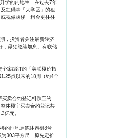
升学的内地生，在过去7年
田及红磡等「大学区」的租
」或视像睇楼，租金更往往
绩期，投资者关注最新经济
大好，毋须继续加息。有联储
交个案编订的「美联楼价指
1.25点以来的18周（约4个
宇买卖合约登记料跌至约
，整体楼宇买卖合约登记共
.3亿元。
现楼的恒地启德沐泰街8号
积为303平方尺，原先定价