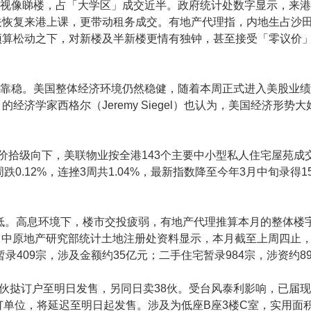
价视像睇楼，占「大学区」成交近半。政府统计处数字显示，来港
关恢复来港上课，更带动租务成交。有地产代理指，内地生占沙
预算松动之下，对新楼及半新楼更情有独钟，甚至接受「零议价
段靠稳。美国整体经济环境仍然稳健，随着本周正式进入美股业
济学家西格尔（Jeremy Siegel）也认为，美国经济形势
价拾级向下，美联物业按全港143个主要中小型私人住宅屋苑成
跌0.12%，连挫3周共1.04%，最新指数降至今年3月中旬录得15
年新低。高息环境下，楼市交投疲弱，有地产代理推算本月的整体楼
新低。中原地产研究部统计土地注册处资料显示，本月截至上周四止
宅暂录409宗，涉及金额约35亿元；二手住宅暂录984宗，涉资约89
延迟一伙挞订户至明日发售，另同日卖38伙。受台风泰利影响，已届
挞订单位，将延迟至明日起发售。涉及为低座B座3楼C室，实用面