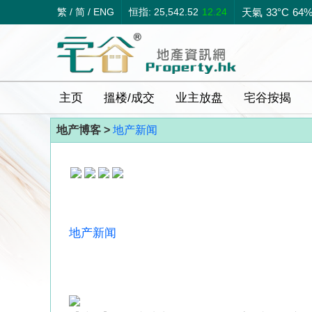
繁
/
简
/
ENG
恒指: 25,542.52
12.24
天氣
33°C
64
主页
搵楼/成交
业主放盘
宅谷按揭
地产博客 >
地产新闻
地产新闻