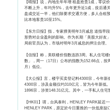
【晴报】说，内地生年年增 租盘抢贵1成，零议
不断上升，年均升5%，去年更升近1成，疫后通
盘成交近一半，他们除要求交通方便，多人合租
比本地客贵10至15%。
【东方日报】指，专家撑美明年3月减息 道指早
形势对企业盈利的影响。作为长期「美股大好友」的经
局前官员认为，市场对明年3月减息的押注合理。
【信报】称，美联楼价指数连跌3周。私人住宅楼
数」，周一（17日）公布的指数为152.66点，按周
月）低位。
【大公报】言， 楼宇买卖登记料4300宗，今
4300宗，涉及金额仅约310亿元，皆为今年
1896宗，涉资148.31亿元。其中，一手私人住
【HK01】谓，台风泰利，HENLEY PARK
HENLEY PARK，原定於今日重推的一伙低座