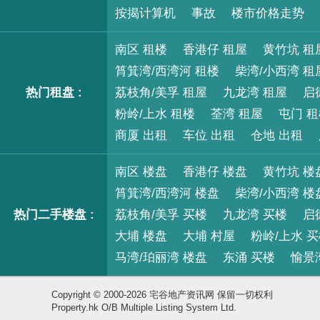
按揭计算机
事故
楼市价格走势
南区 租楼
香港仔 租屋
黄竹坑 租
筲箕湾/西湾河 租楼
柴湾/小西湾 租
热门租盘 :
荔枝角/美孚 租屋
九龙湾 租屋
启
粉岭/上水 租楼
荃湾 租屋
屯门 
商厦 出租
车位 出租
仓地 出租
南区 楼盘
香港仔 楼盘
黄竹坑 楼
筲箕湾/西湾河 楼盘
柴湾/小西湾 楼
热门二手楼盘 :
荔枝角/美孚 买楼
九龙湾 买楼
启
大埔 楼盘
大埔 村屋
粉岭/上水 
马湾/珀丽湾 楼盘
东涌 买楼
愉景
Copyright © 2000-2026 宅谷地产资讯网 保留一切权利
Property.hk O/B Multiple Listing System Ltd.