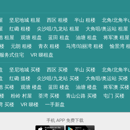
屋
坚尼地城 租屋
西区 租楼
半山 租楼
北角/北角半
屋
红磡 租楼
尖沙咀/九龙站 租屋
大角咀/奥运站 租屋
德 租屋
观塘 租盘
蓝田 租盘
油塘 租盘
将军澳 租屋
租楼
元朗 租楼
青衣 租楼
马湾/珀丽湾 租楼
愉景湾 
服务式住宅
VR 睇租盘
盘
坚尼地城 买楼
西区 买楼
半山 买楼
北角/北角半
盘
红磡 搵楼
尖沙咀/九龙站 买楼
大角咀/奥运站 买楼
德 买楼
观塘 楼盘
蓝田 楼盘
油塘 楼盘
将军澳 买楼
买楼
粉岭 村屋
荃湾 买楼
青山公路 买楼
屯门 买楼
湾 买楼
VR 睇楼
一手新盘
手机 APP 免费下载