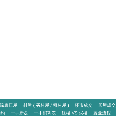
绿表居屋
村屋 ( 买村屋 / 租村屋 )
楼市成交
居屋成交
合约
一手新盘
一手消耗表
租楼 VS 买楼
置业流程