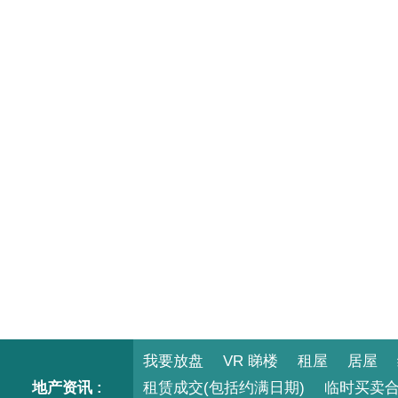
我要放盘
VR 睇楼
租屋
居屋
地产资讯 :
租赁成交(包括约满日期)
临时买卖