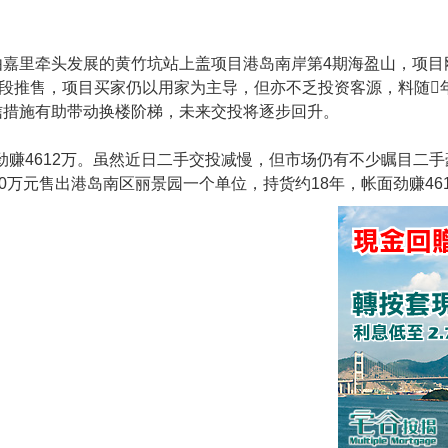
由嘉里牵头发展的黄竹坑站上盖项目港岛南岸第4期海盈山，项目
阶段推售，项目买家仍以用家为主导，但亦不乏投资客源，料随
信措施有助带动换楼阶梯，未来交投将逐步回升。
年劲赚4612万。虽然近日二手交投减慢，但市场仍有不少瞩目二
0万元售出港岛南区丽景园一个单位，持货约18年，帐面劲赚46