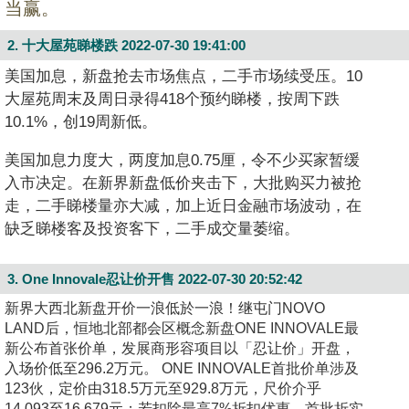
当赢。
2. 十大屋苑睇楼跌
2022-07-30 19:41:00
美国加息，新盘抢去市场焦点，二手市场续受压。10
大屋苑周末及周日录得418个预约睇楼，按周下跌
10.1%，创19周新低。
美国加息力度大，两度加息0.75厘，令不少买家暂缓
入市决定。在新界新盘低价夹击下，大批购买力被抢
走，二手睇楼量亦大减，加上近日金融市场波动，在
缺乏睇楼客及投资客下，二手成交量萎缩。
3. One Innovale忍让价开售
2022-07-30 20:52:42
新界大西北新盘开价一浪低於一浪！继屯门NOVO
LAND后，恒地北部都会区概念新盘ONE INNOVALE最
新公布首张价单，发展商形容项目以「忍让价」开盘，
入场价低至296.2万元。 ONE INNOVALE首批价单涉及
123伙，定价由318.5万元至929.8万元，尺价介乎
14,093至16,679元；若扣除最高7%折扣优惠，首批折实