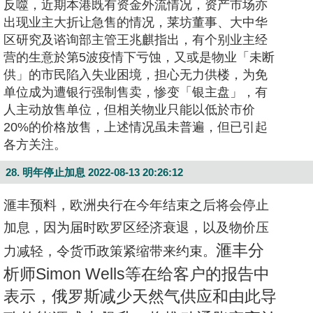
反噬，近期本港既有资金外流情况，资产市场亦
出现业主大折让急售的情况，莱坊董事、大中华
区研究及谘询部主管王兆麒指出，有个别业主经
营的生意於第5波疫情下亏蚀，又或是物业「未断
供」的市民陷入失业困境，担心无力供楼，为免
单位成为遭银行强制售卖，惨变「银主盘」，有
人主动放售单位，但相关物业只能以低於市价
20%的价格放售，上述情况虽未普遍，但已引起
各方关注。
28. 明年停止加息
2022-08-13 20:26:12
滙丰预料，欧洲央行在今年结束之后将会停止
加息，因为届时欧罗区经济衰退，以及物价压
滙丰分
力减轻，令货币政策紧缩带来约束。
析师Simon Wells等在给客户的报告中
表示，俄罗斯减少天然气供应和由此导