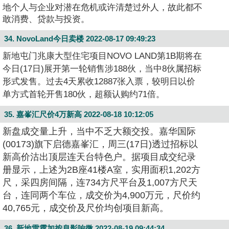
地个人与企业对潜在危机或许清楚过外人，故此都不
敢消费、贷款与投资。
34. NovoLand今日卖楼
2022-08-17 09:49:23
新地屯门兆康大型住宅项目NOVO LAND第1B期将在
今日(17日)展开第一轮销售涉188伙，当中8伙属招标
形式发售。过去4天累收12887张入票，较明日以
价
单方式首轮开售180伙，超额认购约71倍。
35. 嘉峯汇尺价4万新高
2022-08-18 10:12:05
新盘成交量上升，当中不乏大额交投。嘉华国际
(00173)旗下启德嘉峯汇，周三(17日)透过招标以
新高价沽出顶层连天台特色户。据项目成交纪录
册显示，上述为2B座41楼A室，实用面积1,202方
尺，采四房间隔，连734方尺平台及1,007方尺天
台，连同两个车位，成交价为4,900万元，尺价约
40,765元，成交价及尺价均创项目新高。
36. 新地雷霆加按息影响微
2022-08-19 09:44:34