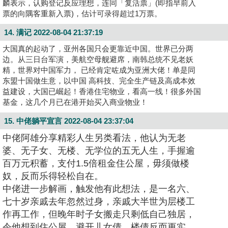
麟表示，认购登记反应理想，连同「复活票」(即指早前入
票的向隅客重新入票)，估计可录得超过1万票。
14. 满记
2022-08-04 21:37:19
大国真的起动了，亚州各国只会更靠近中国。世界已分两
边。从三日台军演，美航空母舰避席，南韩总统不见老妖
精，世界对中国军力， 已经肯定咗成为亚洲大佬！单是同
东盟十国做生意，以中国 高科技、完全生产链及高成本效
益建设，大国已崛起！香港住宅物业，看高一线！很多外国
基金，这几个月已在港开始买入商业物业！
15. 中佬躺平宣言
2022-08-04 23:37:04
中佬阿雄分享精彩人生另类看法，他认为无老
婆、无子女、无楼、无学位的五无人生，手握逾
百万元积蓄，支付1.5倍租金住公屋，毋须做楼
奴，反而乐得轻松自在。
中佬进一步解画，触发他有此想法，是一名六、
七十岁亲戚去年忽然过身，亲戚大半世为层楼工
作再工作，但晚年时子女搬走只剩低自己独居，
令他想到住公屋，避开儿女债、楼债反而更实