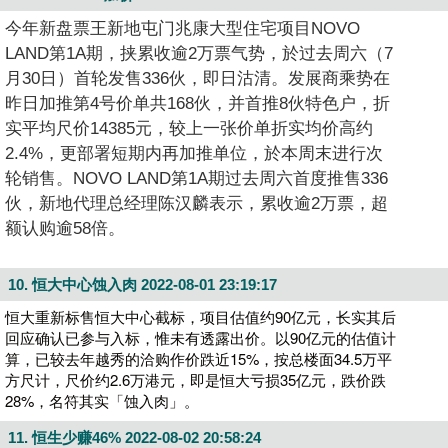
今年新盘票王新地屯门兆康大型住宅项目NOVO
LAND第1A期，挟累收逾2万票气势，於过去周六（7
月30日）首轮发售336伙，即日沽清。发展商乘势在
昨日加推第4号价单共168伙，并首推8伙特色户，折
实平均尺价14385元，较上一张价单折实均价高约
2.4%，更部署短期内再加推单位，於本周末进行次
轮销售。NOVO LAND第1A期过去周六首度推售336
伙，新地代理总经理陈汉麟表示，累收逾2万票，超
额认购逾58倍。
10. 恒大中心蚀入肉
2022-08-01 23:19:17
恒大重新标售恒大中心截标，项目估值约90亿元，长实其后
回应确认已参与入标，惟未有透露出价。以90亿元的估值计
算，已较去年越秀的洽购作价跌近15%，按总楼面34.5万平
方尺计，尺价约2.6万港元，即是恒大亏损35亿元，跌价跌
28%，名符其实「蚀入肉」。
11. 恒生少赚46%
2022-08-02 20:58:24