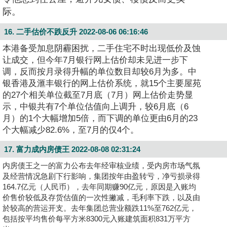
际。
16. 二手估价不跌反升
2022-08-06 06:16:46
本港备受加息阴霾困扰，二手住宅不时出现低价及蚀
让成交，但今年7月银行网上估价却未见进一步下
调，反而按月录得升幅的单位数目却较6月为多。中
银香港
及滙丰银行的网上估价系统，就15个主要屋苑
的27个相关单位截至7月底（7月）网上估价走势显
示，中银共有7个单位估值向上调升，较6月底（6
月）的1个大幅增加5倍，而下调的单位更由6月的23
个大幅减少82.6%，至7月的仅4个。
17. 富力成内房债王
2022-08-08 02:31:24
内房债王之一的富力公布去年经审核业绩，受内房市场气氛
及经营情况急剧下行影响，集团按年由盈转亏，净亏损录得
164.7亿元（人民币），去年同期赚90亿元，原因是入账均
价售价较低及存货估值的一次性撇减，毛利率下跌，以及由
於较高的营运开支。去年集团总营业额跌11%至762亿元，
包括按平均售价每平方米8300元入账建筑面积831万平方