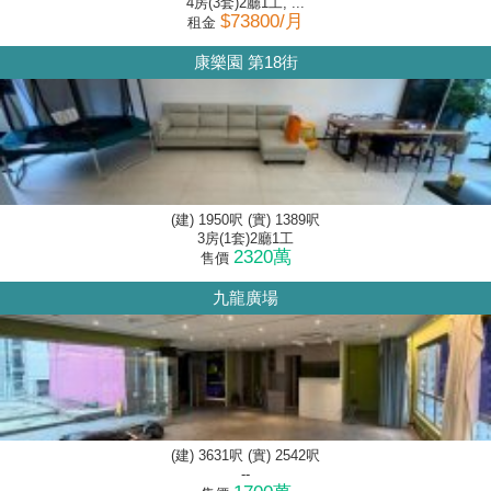
4房(3套)2廳1工, ...
$73800/月
租金
康樂園 第18街
(建) 1950呎 (實) 1389呎
3房(1套)2廳1工
2320萬
售價
九龍廣場
(建) 3631呎 (實) 2542呎
--