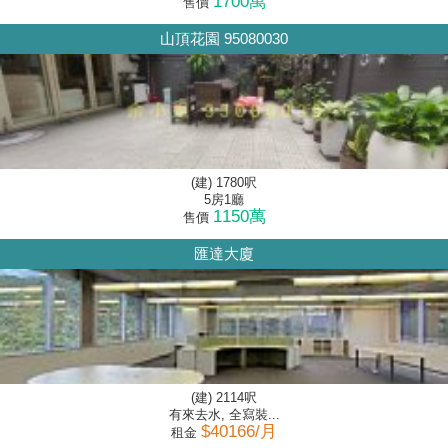
1700萬
售價
山頂花園 95080030
(建) 1780呎
5房1廳
1150萬
售價
匯達大廈
(建) 2114呎
有來去水, 全寫裝...
$40166/月
租金