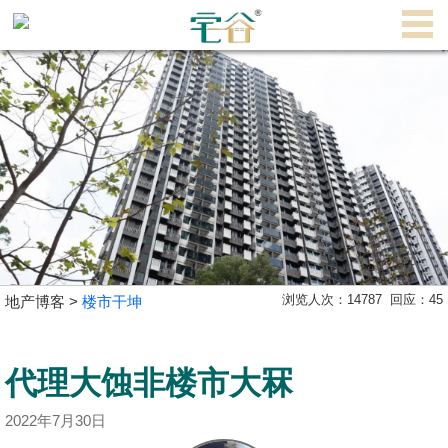
代
理
主
页
搵
楼/
成
交
业
浏览人次：
14787
回应：
45
地产博客 >
楼市干坤
主
放
盘
代理大蚀非楼市大冧
宅
2022年7月30日
谷