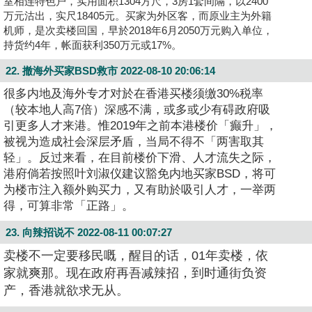
室相连特色户，实用面积1304方尺，3房1套间隔，以2400
万元沽出，实尺18405元。买家为外区客，而原业主为外籍
机师，是次卖楼回国，早於2018年6月2050万元购入单位，
持货约4年，帐面获利350万元或17%。
22. 撤海外买家BSD救市
2022-08-10 20:06:14
很多内地及海外专才对於在香港买楼须缴30%税率
（较本地人高7倍）深感不满，或多或少有碍政府吸
引更多人才来港。惟2019年之前本港楼价「癫升」，
被视为造成社会深层矛盾，当局不得不「两害取其
轻」。反过来看，在目前楼价下滑、人才流失之际，
港府倘若按照叶刘淑仪建议豁免内地买家BSD，将可
为楼市注入额外购买力，又有助於吸引人才，一举两
得，可算非常「正路」。
23. 向辣招说不
2022-08-11 00:07:27
卖楼不一定要移民嘅，醒目的话，01年卖楼，依
家就爽那。现在政府再吾减辣招，到时通街负资
产，香港就欲求无从。