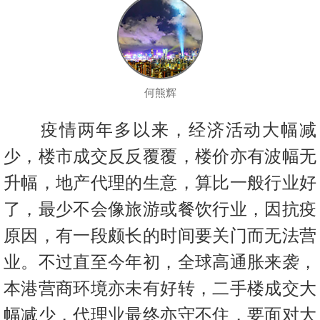
按
揭
地
产
何熊辉
博
客
疫情两年多以来，经济活动大幅减
地
少，楼市成交反反覆覆，楼价亦有波幅无
产
升幅，地产代理的生意，算比一般行业好
新
了，最少不会像旅游或餐饮行业，因抗疫
闻
原因，有一段颇长的时间要关门而无法营
数
据
业。不过直至今年初，全球高通胀来袭，
公
本港营商环境亦未有好转，二手楼成交大
布
幅减少，代理业最终亦守不住，要面对大