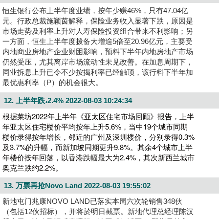
恒生银行公布上半年度业绩，按年少赚46%，只有47.04亿
元。行政总裁施颖茵解释，保险业务收入显著下跌，原因是
市场走势及利率上升对人寿保险投资组合带来不利影响；另
一方面，恒生上半年度拨备大增逾5倍至20.96亿元，主要受
内地商业房地产企业财困影响，预料下半年内地房地产市场
仍然受压，尤其离岸市场流动性未见改善。在加息周期下，
同业拆息上升已令不少按揭利率已经触顶，该行料下半年加
最优惠利率（P）的机会很大。
12. 上半年跌،2.4%
2022-08-03 10:24:34
根据莱坊2022年上半年《亚太区住宅市场回顾》报告，上半
年亚太区住宅楼价平均按年上升5.6%，当中19个城市同期
楼价录得按年增长，邻近的广州及深圳楼价，分别录得0.3%
及3.7%的升幅，而新加坡同期更升9.8%。其余4个城市上半
年楼价按年回落，以香港跌幅最大为2.4%，其次新西兰城市
奥克兰跌约2.2%。
13. 万票再抢Novo Land
2022-08-03 19:55:02
新地屯门兆康NOVO LAND已落实本周六次轮销售348伙
（包括12伙招标），并将於明日截票。新地代理总经理陈汉