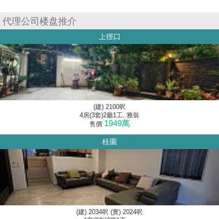
代理公司楼盘推介
上徑口
(建) 2100呎
4房(3套)2廳1工, 雅裝
1949萬
售價
桂園
(建) 2034呎 (實) 2024呎