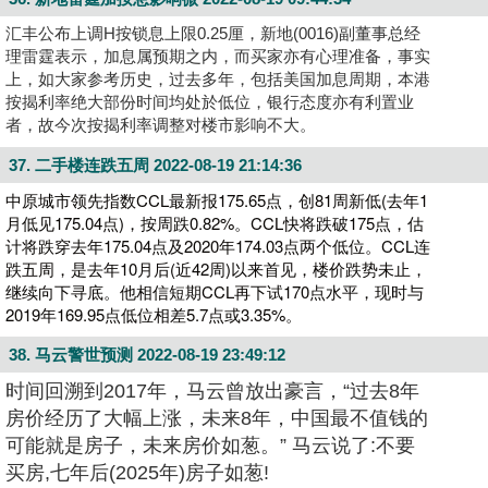
汇丰公布上调H按锁息上限0.25厘，新地(0016)副董事总经
理雷霆表示，加息属预期之内，而买家亦有心理准备，事实
上，如大家参考历史，过去多年，包括美国加息周期，本港
按揭利率绝大部份时间均处於低位，银行态度亦有利置业
者，故今次按揭利率调整对楼市影响不大。
37. 二手楼连跌五周
2022-08-19 21:14:36
中原城市领先指数CCL最新报175.65点，创81周新低(去年1
月低见175.04点)，按周跌0.82%。CCL快将跌破175点，估
计将跌穿去年175.04点及2020年174.03点两个低位。CCL连
跌五周，是去年10月后(近42周)以来首见，楼价跌势未止，
继续向下寻底。他相信短期CCL再下试170点水平，现时与
2019年169.95点低位相差5.7点或3.35%。
38. 马云警世预测
2022-08-19 23:49:12
时间回溯到2017年，马云曾放出豪言，“过去8年
房价经历了大幅上涨，未来8年，中国最不值钱的
可能就是房子，未来房价如葱。” 马云说了:不要
买房,七年后(2025年)房子如葱!