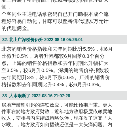
业主再装个密码指纹门锁或将锁匙放在管理处大
堂，
个客同业主通电话拿密码自已开门睇
根本成个流
程好容易自动化，甘咪可以悭番俾代理以万元计
的代理佣金。
32. 北上广深楼价仍升
2022-08-16 05:26:01
北京的销售价格指数和去年同期比升5.5%，和6月
比微升0.5%，两者升幅都较6月回落0.3个百分
点。上海的销售价格指数和去年同期比升幅扩大
至3.5%，较6月升0.5%。深圳的销售价格指数较
去年同期升3%，较6月下跌0.6%。广州的销售价
格指数和去年同期比升0.4%，较6月升0.3%。
33. 大水喉断了
2022-08-16 21:07:26
房地产滞销引起的连锁效应，可能比预期严重。更大
件事在於地方政府财政，近年地方政府极度依赖卖地
收入，变相与内房结成策略伙伴，现在没了这支「大
水喉」，地方政府如何搵钱还债是一大头痛问题。内