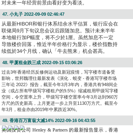
对未来一年经营前景由看好变为看淡。
47. 小丸子
2022-09-09 02:46:47
从最新HIBOR和银行体系结余水平估算，银行应会在
联储局9月下旬议息会议后跟随加息。预计未来半年
本地银行加P幅度，将不少於1厘。虽然加息不一定
导致楼价回落，惟近半年价格行为显示，楼价指数持
续低於34个月线，确认「牛去熊来」机会甚高。
48. 甲厦租金跌三成
2022-09-15 03:06:26
过去3年香港经历反修例运动及新冠疫情，写字楼市道备受
影响，世邦魏理仕最新发表《演化．蜕变 - 香港写字楼市场
收
三年论 2022》报告，截至今年3月3年内，香港共有948间企
藏
业（或占所有甲级写字楼租户的9.5%）缩减租用甲级写字楼
楼
空间，令空置率上升，甲级写字楼空置率今年3月达到960万
方尺的历史新高，上月更进一步上升至1130万方尺。截至今
盘
年3月，租金亦由2019年中累跌近30%。
繁
简
ENG
49. 香港百万富翁大减14%
2022-09-16 04:43:55
体
体
英国投资公司 Henley & Partners 的最新报告显示，香港