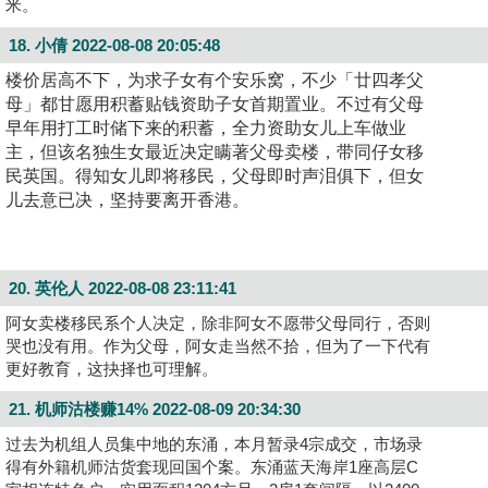
米。
18. 小倩
2022-08-08 20:05:48
楼价居高不下，为求子女有个安乐窝，不少「廿四孝父
母」都甘愿用积蓄贴钱资助子女首期置业。不过有父母
早年用打工时储下来的积蓄，全力资助女儿上车做业
主，但该名独生女最近决定瞒著父母卖楼，带同仔女移
民英国。得知女儿即将移民，父母即时声泪俱下，但女
儿去意已决，坚持要离开香港。
20. 英伦人
2022-08-08 23:11:41
阿女卖楼移民系个人决定，除非阿女不愿带父母同行，否则
哭也没有用。作为父母，阿女走当然不拾，但为了一下代有
更好教育，这抉择也可理解。
21. 机师沽楼赚14%
2022-08-09 20:34:30
过去为机组人员集中地的东涌，本月暂录4宗成交，市场录
得有外籍机师沽货套现回国个案。东涌蓝天海岸1座高层C