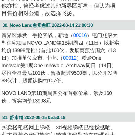
他亦指，曾经考虑过其他新界区新盘，但认为项
目售价相对公道，故选择飞扬。
30. Novo Land愈卖愈旺
2022-08-14 21:00:30
新界区爆发一手抢客战，新地（
00016
）屯门兆康大
型住宅项目NOVO LAND第1B期周四（11日）以折实
均价13998元推出首批160伙，发展商预告周六（13
日）加推单位应市。恒地（
00012
）粉岭One
Innovale第1期One Innovale–Archway周日（14日）
尽推全盘最后101伙，暂收超过9500票，以公开发售
88伙计，超额认购约107倍。
NOVO LAND第1B期周四公布首张价单，涉及160
伙，折实均价13998元
31. 舒永精
2022-08-15 05:50:19
买卖楼租楼网上睇楼，3d视频睇楼已经搅掂晒。