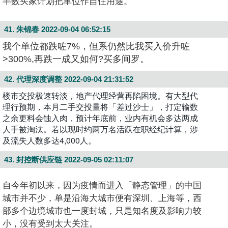
半数买家计划把单位作自住用途。
41. 朱锦春
2022-09-04 06:52:15
我个单位都跌咗7%，但系仍然比我买入价升咗
>300%,再跌一成又如何?买多间罗。
42. 代理深度调整
2022-09-04 21:31:52
楼市交投极速转淡，地产代理经营再陷困境。有大型代
理行预期，本月二手交投量将「差过沙士」，打定输数
之余更料会蚀入肉，预计年底前，业内有机会多达两成
人手被淘汰。若以现时约两万名活跃在职经纪计算，涉
及流失人数多达4,000人。
43. 封控断供应链
2022-09-05 02:11:07
自今年初以来，因为疫情而进入「静态管理」的中国
城市并不少，单是沿海大城市便有深圳、上海等，西
部多个边境城市也一度封城，只是知名度及影响力较
小，没有受到太大关注。