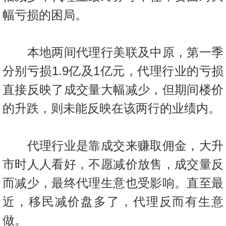
置
幅亏损的困局。
业
手
册
本地两间代理行美联及中原，第一季
分别亏损1.9亿及1亿元，代理行业的亏损
关
於
直接反映了成交量大幅减少，但期间楼价
我
的升跌，则未能反映在该两行的业绩内。
们
代理行业是靠成交来赚取佣金，大升
市时人人看好，不愿减价放售，成交量反
而减少，最终代理生意也受影响。直
至最
近，移民减价盘多了，代理反而有生意
做。