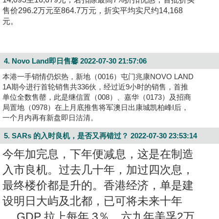
售价296.2万元至864.7万元，折实平均实尺约14,168
元。
4. Novo Land即日售馨
2022-07-30 21:57:06
本港一手销情仍炽热，新地（0016）屯门兆康NOVO LAND
1A期今进行首轮销售共336伙，经过近9小时的销售，首推
单位全数售罄，此是继信置（008）、嘉华（0173）及招商
局置地（0978）在上月底推售将军澳日出康城凯柏峰I后，
一个月内再有新盘即日沽清。
5. SARs 的入时良机，是否又再错过？
2022-07-30 23:53:14
今年加完息，下年便减息，这是在制造
入市良机。过去几十年，加过四次息，
最终楼价都是升的。香港经济，单是建
设明日大屿及北都，已可将未来十年
， GDP 拉上每年 3％。六九年美孚2万