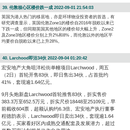
39. 伦敦核心区楼价跌一成
2022-09-01 21:54:03
英国为港人热门的移居地，亦是环球物业投资者的首选，有
研究调查显示，英国伦敦Zone1的楼价自2016年脱欧以来已
下跌一成，但同期英国其他地区的楼价却大幅上升，Zone2
及Zone3地区楼价分别上升2%和8%，而伦敦以外的地区平
均要价自脱欧以来已上升28%。
40. Larchood即沽34伙
2022-09-04 01:20:42
宏安地产大角咀洋松街单幢项目Larchwood，周五
（2日）首轮开售83伙，即日售出34伙，占首批约
41%，套现逾1.64亿元。
9月头炮新盘Larchwood首轮推售83伙，折实售价
383.3万至652.5万元，折实尺价18448至25109元，早
前截收604票，超额认购约6.3倍。宏安地产执行董事
程德韵表示，Larchwood即日卖出34伙，套现逾1.64
亿元，买家看好区内成熟交通配套及发展潜力，超过