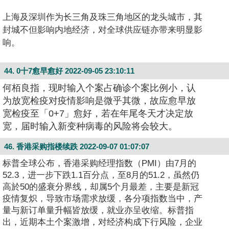
上海及深圳作为长三角及珠三角地区的龙头城市，其
封城不但影响内地经济，对全球供应链亦带来明显影
响。
44. 0十7愈早愈好
2022-09-05 23:10:11
何栢良指，现时输入个案占确诊个案比例小，认
为放宽检疫对疫情影响是微乎其微，故应愈早放
宽检疫至「0+7」愈好，若在年尾冬天才决定放
宽，届时输入新变种病毒的风险将会较大。
46. 香港采购指楼续跌
2022-09-07 01:07:07
标普全球公布，香港采购经理指数（PMI）由7月的
52.3，进一步下跌1.1百分点，至8月的51.2，虽然仍
高於50的盛衰分界线，却属5个月最差，主要是新冠
疫情复炽，导致市场需求放缓，各分项指数当中，产
量与新订单量升幅皆放缓，就业亦呈收缩。标普指
出，近期本土个案激增，对经济构成下行风险，企业