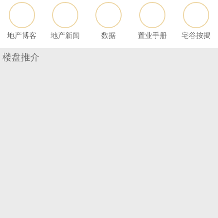
按
揭
地产博客
地产新闻
数据
置业手册
宅谷按揭
地
产
楼盘推介
博
客
地
产
新
收
闻
藏
楼
数
盘
据
公
繁
简
ENG
布
体
体