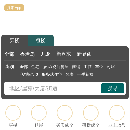
代
打开 App
理
主
页
买楼
租楼
搵
楼/
全部
香港岛
九龙
新界东
新界西
成
类别 :
全部
住宅
居屋/资助房屋
商铺
工商
车位
村屋
交
仓/地/杂项
服务式住宅
绿表
一手新盘
业
搜寻
主
放
盘
宅
买楼
租屋
买卖成交
租赁成交
业主放盘
谷