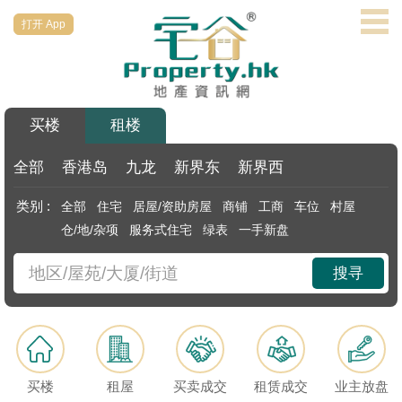
打开 App
代
理
主
页
买楼
租楼
搵
楼/
全部
香港岛
九龙
新界东
新界西
成
类别 :
全部
住宅
居屋/资助房屋
商铺
工商
车位
村屋
交
仓/地/杂项
服务式住宅
绿表
一手新盘
业
搜寻
主
放
盘
宅
买楼
租屋
买卖成交
租赁成交
业主放盘
谷