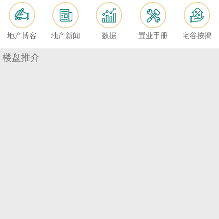
按
揭
地产博客
地产新闻
数据
置业手册
宅谷按揭
地
产
楼盘推介
博
客
地
产
新
收
闻
藏
楼
数
盘
据
公
繁
简
ENG
布
体
体