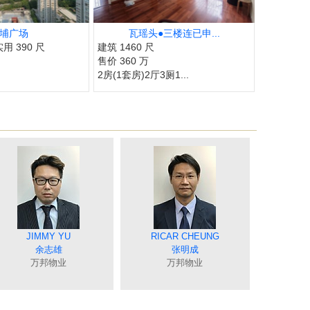
埔广场
瓦瑶头●三楼连已申...
实用 390 尺
建筑 1460 尺
售价 360 万
2房(1套房)2厅3厕1...
CRYSTAL CHOY
JUNE TSE
JIMMY YU
ELIZA LIN
MEI NG
DAVID NGAN
COCO CHAN
MING YUAN
RICAR CHEUNG
ANGEL CHUNG
CANDY CHAN
BILLY LAU
TAT NG
JOEY TONG
TINA POON
MING LO
谢爱珍
蔡秀晶
吴美美
连爱玲
余志雄
袁月明
颜志鸿
陈兰贞
钟唯美
陈诗佩
伍志达
张明成
童丽珍
潘笑霞
罗贝铭
万邦物业
万邦物业
万邦物业
万邦物业
万邦物业
万邦物业
万邦物业
万邦物业
万邦物业
万邦物业
万邦物业
万邦物业
万邦物业
万邦物业
万邦物业
万邦物业