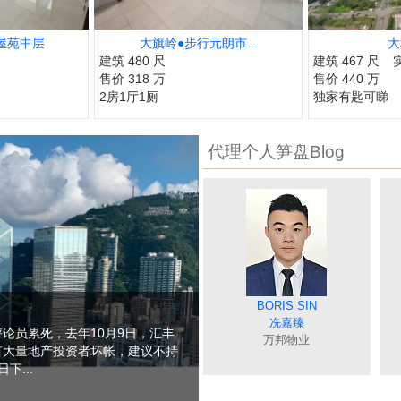
屋苑中层
大旗岭●步行元朗市...
大
建筑 480 尺
建筑 467 尺
售价 318 万
售价 440 万
2房1厅1厕
独家有匙可睇
代理个人笋盘Blog
MAGGIE WONG
DEBBIE TONG
BORIS SIN
SISI LIAO
MAY NIP
聂美玲
黄美英
廖细凤
唐英霞
冼嘉臻
论员累死，去年10月9日，汇丰
万邦物业
万邦物业
万邦物业
万邦物业
万邦物业
有大量地产投资者坏帐，建议不持
下...