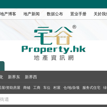
地产博客
地产新闻
数据公布
置业手册
关於我
龙
新界东
新界西
居屋/资助房屋
商铺
工商
车位
村屋
仓/地/杂项
服务式住宅
绿