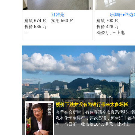
汀雅苑
乐湖轩●路边
建筑 674 尺
实用 563 尺
建筑 700 尺
售价 535 万
售价 428 万
--
3房2厅, 三上电
楼价下跌并没有为银行带来太多坏帐
今早在会所时，有住客话今次真系俾那些评
私有化恒生银行，评论员话，恒生汇丰都
有，当日汇丰收市价104.3港元，比对上一日