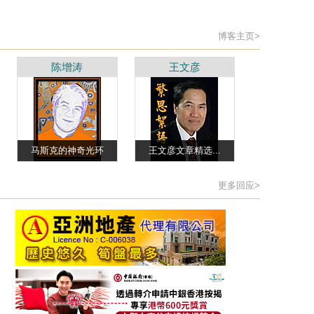
博客主页>
陈增涛
王文彦
马斯克的神奇光环
王文彦文章精选...
更多回应>