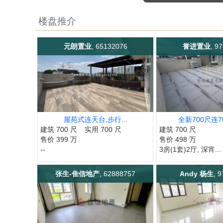
楼盘推介
元朗置业
, 65132076
誉进置业
, 9
屋苑式连天台,步行...
全新700尺连7
建筑 700 尺
实用 700 尺
建筑 700 尺
售价 399 万
售价 498 万
--
3房(1套)2厅, 深宵...
张生-隹信地产
, 62888757
Andy 杨生
, 