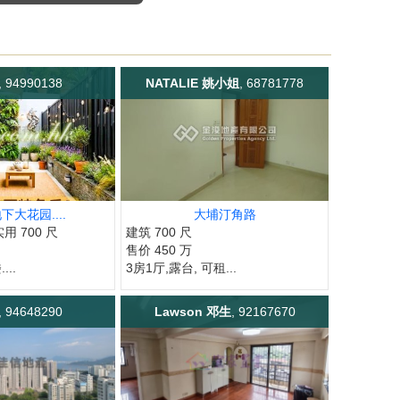
, 94990138
NATALIE 姚小姐
, 68781778
下大花园....
大埔汀角路
实用 700 尺
建筑 700 尺
售价 450 万
...
3房1厅,露台, 可租...
, 94648290
Lawson 邓生
, 92167670