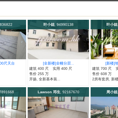
7836822
叶小姐
, 94990138
叶小姐
00尺天台
[全新楼]全幢分层...
[新楼]地
建筑 400 尺
实用 400 尺
建筑 700 尺
售价 255 万
售价 608 万
开扬, 全新基本装...
2房有套房, 新楼.
97891668
Lawson 邓生
, 92167670
周小姐