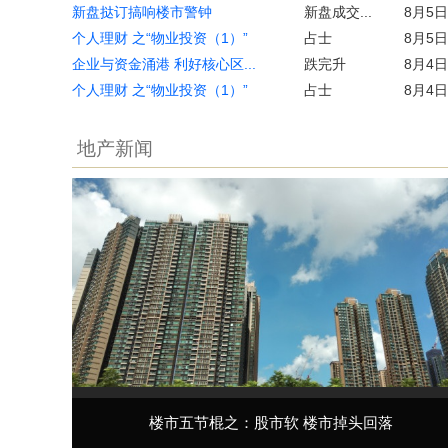
新盘挞订搞响楼市警钟
新盘成交...
8月5日
个人理财 之“物业投资（1）”
占士
8月5日
企业与资金涌港 利好核心区...
跌完升
8月4日
个人理财 之“物业投资（1）”
占士
8月4日
地产新闻
楼市五节棍之：股市软 楼市掉头回落