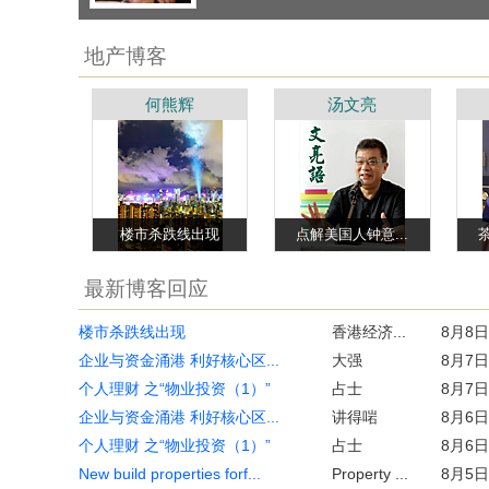
地产博客
何熊辉
汤文亮
楼市杀跌线出现
点解美国人钟意...
茶
最新博客回应
楼市杀跌线出现
香港经济...
8月8日
企业与资金涌港 利好核心区...
大强
8月7日
个人理财 之“物业投资（1）”
占士
8月7日
企业与资金涌港 利好核心区...
讲得啱
8月6日
个人理财 之“物业投资（1）”
占士
8月6日
New build properties forf...
Property ...
8月5日