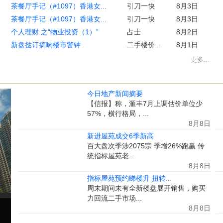
茶餐厅手记（#1097）香港女...
引刀一快
8月3日
茶餐厅手记（#1097）香港女...
引刀一快
8月3日
个人理财 之“物业投资（1）”
占士
8月2日
新盘挞订搞响楼市警钟
二手楼价...
8月1日
更多...
今日地产新闻摘要
【信报】称，滙丰7月上调估价单位少
57%，横行格局，...
8月8日
新进屋苑成交6季新高
百大盘次季涉2075宗 季增26%跑赢 传
统指标屋苑老...
8月8日
指标屋苑预约睇楼升 扭转...
周末期间未有全新楼盘展开销售，购买
力回流二手市场...
8月8日