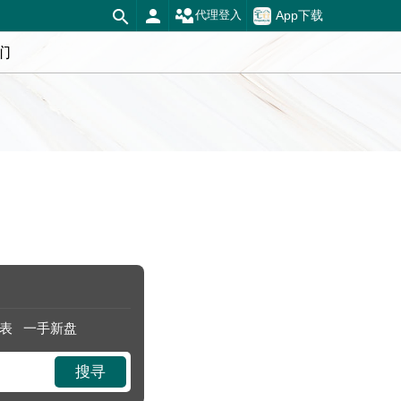
App下载
代理登入
们
表
一手新盘
搜寻