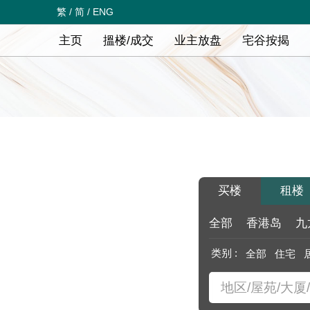
繁
/
简
/
ENG
主页
搵楼/成交
业主放盘
宅谷按揭
买楼
租楼
全部
香港岛
九
类别 :
全部
住宅