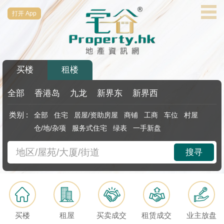
打开 App
代
理
主
页
买楼
租楼
搵
楼/
全部
香港岛
九龙
新界东
新界西
成
类别 :
全部
住宅
居屋/资助房屋
商铺
工商
车位
村屋
交
仓/地/杂项
服务式住宅
绿表
一手新盘
业
搜寻
主
放
盘
宅
买楼
租屋
买卖成交
租赁成交
业主放盘
谷