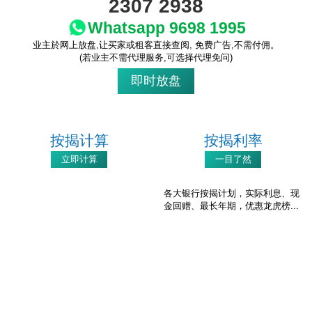
2307 2938
Whatsapp 9698 1995
业主於网上放盘,让买家或租客直接查阅, 免费广告,不需付佣。
(若业主不需代理服务,可选择代理免问)
即时放盘
收
按揭计算
按揭利率
藏
立即计算
一目了然
楼
盘
各大银行按揭计划，实际利息、现
金回赠、最长年期，优惠龙虎榜...
繁
简
ENG
体
体
回报计算机
地产代理招聘