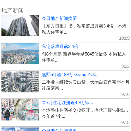
地产新闻
今日地产新闻摘要
【东方日报】指，私宅落成月飙3.4倍。本港
私人住宅单...
10:09
私宅落成月飙3.4倍
创8个月高 新界半年录5045伙最多 本港私人
住宅单...
9:23
嘉熙5年输189万 Grand YO...
二手业主继续蚀卖出货，大埔白石角嘉熙本月
连录两宗...
9:16
首7月住宅注册近4.9万宗...
本港整体住宅楼交投畅旺，有代理报告指出，
今年首7个...
9:15
今日地产新闻摘要