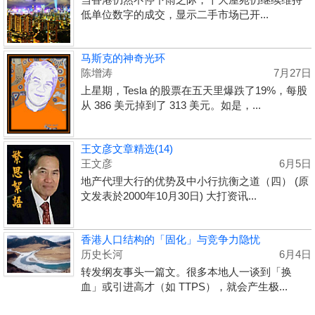
低单位数字的成交，显示二手市场已开...
马斯克的神奇光环
陈增涛
7月27日
上星期，Tesla 的股票在五天里爆跌了19%，每股
从 386 美元掉到了 313 美元。如是，...
王文彦文章精选(14)
王文彦
6月5日
地产代理大行的优势及中小行抗衡之道（四） (原
文发表於2000年10月30日) 大打资讯...
香港人口结构的「固化」与竞争力隐忧
历史长河
6月4日
转发纲友事头一篇文。很多本地人一谈到「换
血」或引进高才（如 TTPS），就会产生极...