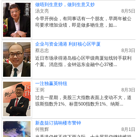
做唔到生意炒，做到生意又炒
汤文亮
8月5日
今早开例会，有同事话有一个朋友，早两年被公
司要求增加业绩，即是做多啲生意，如...
企业与资金涌港 利好核心区甲厦
蔡志忠
8月3日
近日市场录得港岛核心区甲级商厦短线转手获利
个案。消息指，金钟远东金融中心37楼...
一注独赢英特纽
王弼
8月3日
过去一星期，美股三大指数表面上变动不大，道
琼斯指数升1%、标普500指数升1%、纳斯...
新盘挞订搞响楼市警钟
何熊辉
8月1日
当香港仍然不停下雨之际，十大屋苑仍继续维持