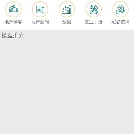
按
揭
地产博客
地产新闻
数据
置业手册
宅谷按揭
地
产
楼盘推介
博
客
地
产
新
闻
数
据
公
布