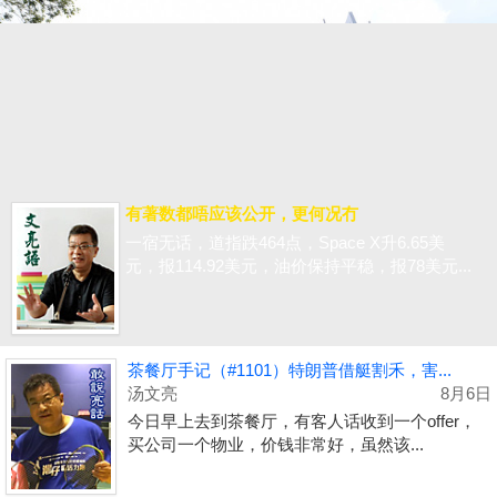
有著数都唔应该公开，更何况冇
一宿无话，道指跌464点，Space X升6.65美
元，报114.92美元，油价保持平稳，报78美元...
茶餐厅手记（#1101）特朗普借艇割禾，害...
汤文亮
8月6日
今日早上去到茶餐厅，有客人话收到一个offer，
买公司一个物业，价钱非常好，虽然该...