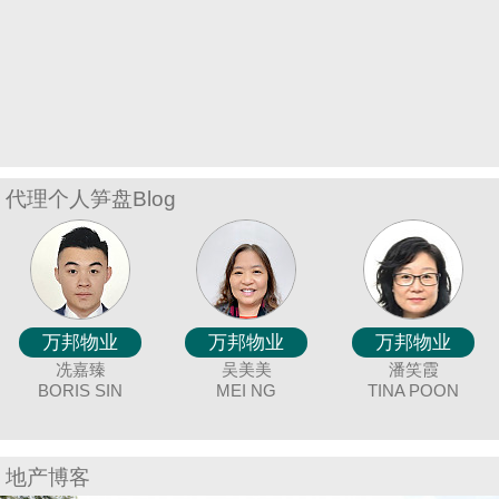
置
业
手
册
关
於
代理个人笋盘Blog
我
们
万邦物业
万邦物业
万邦物业
万邦物业
万邦物业
万邦物业
万邦物业
万邦物业
万邦物业
万邦物业
万邦物业
万邦物业
万邦物业
万邦物业
万邦物业
唐英霞
聂美玲
冼嘉臻
廖细凤
黄美英
蔡秀晶
连爱玲
吴美美
余志雄
袁月明
陈兰贞
谢爱珍
钟唯美
童丽珍
潘笑霞
DEBBIE TONG
BORIS SIN
MAY NIP
SISI LIAO
MAGGIE
CRYSTAL
ELIZA LIN
MEI NG
COCO CHAN
MING YUAN
JIMMY YU
JUNE TSE
ANGEL CHUNG
JOEY TONG
TINA POON
C
WONG
CHOY
地产博客