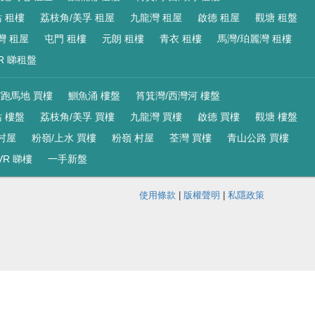
 租樓
荔枝角/美孚 租屋
九龍灣 租屋
啟德 租屋
觀塘 租盤
灣 租屋
屯門 租樓
元朗 租樓
青衣 租樓
馬灣/珀麗灣 租樓
R 睇租盤
/跑馬地 買樓
鰂魚涌 樓盤
筲箕灣/西灣河 樓盤
 樓盤
荔枝角/美孚 買樓
九龍灣 買樓
啟德 買樓
觀塘 樓盤
村屋
粉嶺/上水 買樓
粉嶺 村屋
荃灣 買樓
青山公路 買樓
VR 睇樓
一手新盤
使用條款
|
版權聲明
|
私隱政策