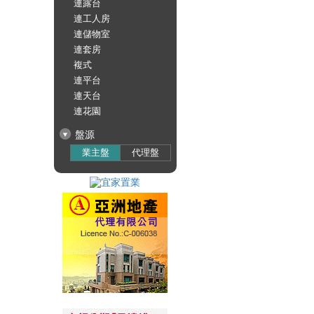
連露台
連工人房
連儲物室
連套房
複式
連平台
連天台
連花園
盤源
業主盤
代理盤