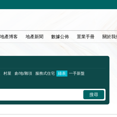
地產博客
地產新聞
數據公佈
置業手冊
關於我
位
村屋
倉/地/雜項
服務式住宅
綠表
一手新盤
搜尋