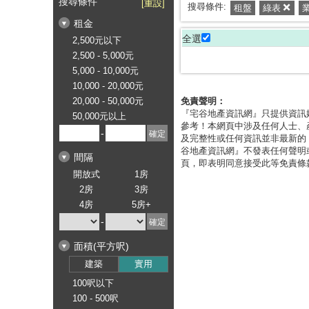
搜尋條件
[重設]
搜尋條件:
租盤
綠表
租金
全選
2,500元以下
2,500 - 5,000元
5,000 - 10,000元
10,000 - 20,000元
20,000 - 50,000元
免責聲明：
『宅谷地產資訊網』只提供資訊
50,000元以上
參考！本網頁中涉及任何人士、
-
及完整性或任何資訊並非最新的
谷地產資訊網』不發表任何聲明
間隔
頁，即表明同意接受此等免責條
開放式
1房
2房
3房
4房
5房+
-
面積(平方呎)
建築
實用
100呎以下
100 - 500呎