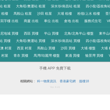
站 租屋
大角咀/奧運站 租屋
深水埗/南昌站 租屋
四小龍/荔枝角站
 租樓
馬鞍山 租屋
沙田 租屋
大埔 租樓
粉嶺/上水 租樓
荃
寫字樓 出租
商廈 出租
車位 出租
倉地 出租
服務式住宅
V
尼地城 買樓
西區 買樓
半山 買樓
北角/北角半山 樓盤
東半山
站 買樓
大角咀/奧運站 買樓
深水埗/南昌站 買樓
四小龍/荔枝角站
澳 村屋
西貢 村屋
馬鞍山 買樓
沙田 買樓
大埔 樓盤
大埔 
 村屋
青衣 買樓
馬灣/珀麗灣 樓盤
東涌 買樓
愉景灣 買樓
手機 APP 免費下載
相關網站 :
科一物業資訊
香港豪宅網
搵樓18
Ver. 9.41