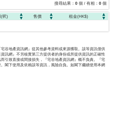
搜尋結果：
0
個 / 有相：
0
個
(呎)
售價
租金(HK$)
『宅谷地產資訊網』從其他參考資料或來源獲取。該等資訊僅供
產資訊網』不另核實第三方提供者的身份或所提供資訊的正確性
訊而引致直接或間接損失，『宅谷地產資訊網』概不負責。『宅
證。閣下使用及依賴該等資訊，風險自負。如閣下繼續使用本網