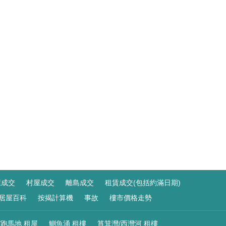
屋成交
村屋成交
離島成交
租賃成交(包括約滿日期)
居屋百科
按揭計算機
事故
樓市價格走勢
/跑馬地 租屋
鰂魚涌 租樓
筲箕灣/西灣河 租樓