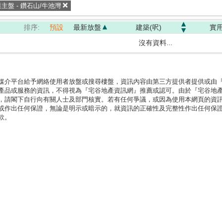
業主盤 - 鑽石山/牛池灣
排序:
預設
最新放盤
建築(呎)
實用
沒有資料...
媒介平台給予網絡使用者放盤或搜尋樓盤，資訊內容由第三方提供者提供或由
產品或服務的資訊，不得視為『宅谷地產資訊網』推薦或認可。由於『宅谷地
，請閣下自行向有關人士及部門核實。若有任何爭議，或因為使用本網頁的資
或作出任何保證，無論是明示或暗示的，就資訊的正確性及完整性作出任何保
款。