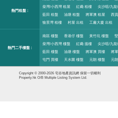
柴灣/小西灣 租屋
紅磡 租樓
尖沙咀/九龍
熱門租盤 :
藍田 租盤
油塘 租盤
將軍澳 租屋
西貢
愉景灣 租樓
村屋 出租
工廠大廈 出租
南區 樓盤
香港仔 樓盤
黃竹坑 樓盤
堅
柴灣/小西灣 樓盤
紅磡 搵樓
尖沙咀/九龍
熱門二手樓盤 :
藍田 樓盤
油塘 樓盤
將軍澳 買樓
將軍
屯門 買樓
天水圍 樓盤
元朗 樓盤
元朗
Copyright © 2000-2026 宅谷地產資訊網 保留一切權利
Property.hk O/B Multiple Listing System Ltd.