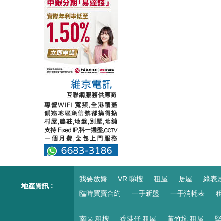
我要放盤
VR 睇樓
租屋
居屋
綠表
地產資訊 :
臨時買賣合約
一手新盤
一手消耗表
租
南區 租樓
香港仔 租屋
黃竹坑 租屋
堅