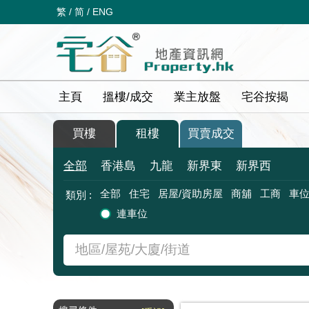
繁
/
简
/
ENG
主頁
搵樓/成交
業主放盤
宅谷按揭
買樓
租樓
買賣成交
全部
香港島
九龍
新界東
新界西
全部
住宅
居屋/資助房屋
商舖
工商
車
類別 :
連車位