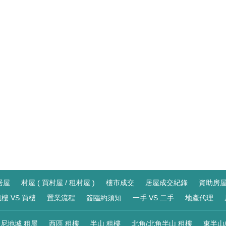
居屋
村屋 ( 買村屋 / 租村屋 )
樓市成交
居屋成交紀錄
資助房
樓 VS 買樓
置業流程
簽臨約須知
一手 VS 二手
地產代理
尼地城 租屋
西區 租樓
半山 租樓
北角/北角半山 租樓
東半山