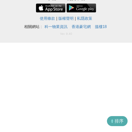
揭
使用條款
|
版權聲明
|
私隱政策
地
相關網站 :
科一物業資訊
香港豪宅網
搵樓18
產
Ver. 9.40
博
客
地
產
新
聞
收
藏
數
樓
據
盤
公
佈
ENG
繁
简
排序
體
体
置