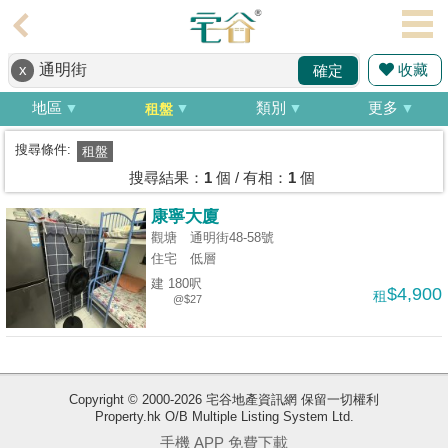
代
理
收藏
x
確定
主
頁
地區
類別
更多
租盤
搵
搜尋條件:
租盤
樓/
搜尋結果：
1
個 / 有相：
1
個
成
康寧大廈
交
觀塘 通明街48-58號
住宅
低層
業
建 180呎
$4,900
租
主
@$27
放
盤
宅
Copyright © 2000-2026 宅谷地產資訊網 保留一切權利
Property.hk O/B Multiple Listing System Ltd.
谷
手機 APP 免費下載
按