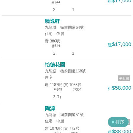
$17,000
租
@$44
揭
2
1
地
曉逸軒
產
九龍城 衙前圍道64號
住宅
低層
博
實 386呎
客
$17,000
租
@$44
2
1
地
產
怡德花園
九龍塘 衙前圍道168號
新
住宅
平面圖
聞
收
建 1187呎
|
實 1065呎
$58,000
租
藏
@$49
@$54
數
3 (1)
樓
據
盤
公
陶源
九龍塘 衙前圍道51號
佈
ENG
繁
简
住宅
中層
排序
平面圖
體
体
置
建 1078呎
|
實 772呎
$38,000
租