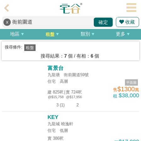
代
理
收藏
x
確定
主
頁
地區
類別
更多
租盤
搵
搜尋條件:
租盤
樓/
搜尋結果：
7
個 / 有相：
6
個
成
富景台
交
九龍塘 衙前圍道59號
住宅
高層
平面圖
業
$1300
售
萬
建 825呎
|
實 724呎
主
$38,000
租
@$15,758
@$17,956
放
3 (1)
2
盤
KEY
宅
九龍城 曉逸軒
住宅
低層
谷
實 386呎
按