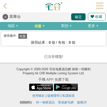
代
理
收藏
x
確定
主
頁
地區
類別
更多
租盤
搵
搜尋條件:
租盤
樓/
搜尋結果：
0
個 / 有相：
0
個
成
交
已沒有樓盤!
業
Copyright © 2000-2026 宅谷地產資訊網 保留一切權利
主
Property.hk O/B Multiple Listing System Ltd.
放
手機 APP 免費下載
盤
宅
使用條款
|
版權聲明
|
私隱政策
谷
相關網站 :
科一物業資訊
香港豪宅網
搵樓18
按