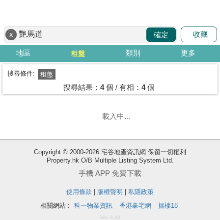
代
理
收藏
x
確定
主
頁
地區
類別
更多
租盤
搵
搜尋條件:
租盤
樓/
搜尋結果：
4
個 / 有相：
4
個
成
交
載入中...
業
主
Copyright © 2000-2026 宅谷地產資訊網 保留一切權利
放
Property.hk O/B Multiple Listing System Ltd.
盤
手機 APP 免費下載
使用條款
|
版權聲明
|
私隱政策
宅
谷
相關網站 :
科一物業資訊
香港豪宅網
搵樓18
按
Ver. 9.40