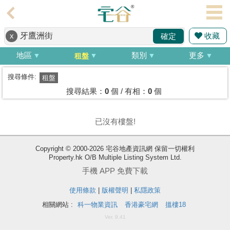
代
理
收藏
x
確定
主
頁
地區
類別
更多
租盤
搵
搜尋條件:
租盤
樓/
搜尋結果：
0
個 / 有相：
0
個
成
交
已沒有樓盤!
業
Copyright © 2000-2026 宅谷地產資訊網 保留一切權利
主
Property.hk O/B Multiple Listing System Ltd.
放
手機 APP 免費下載
盤
使用條款
|
版權聲明
|
私隱政策
宅
相關網站 :
科一物業資訊
香港豪宅網
搵樓18
谷
Ver. 9.41
按