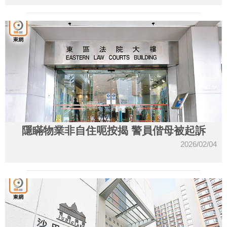
隱瞞物業非自住呃按揭 警員偕母被起訴
2026/02/04