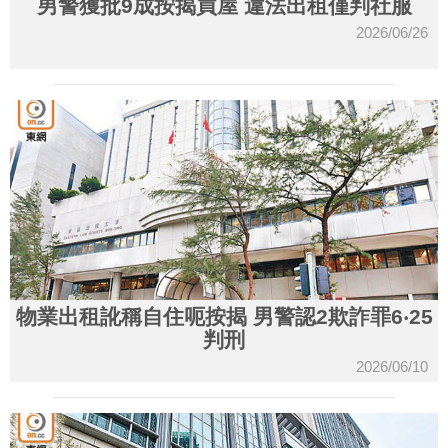
男警獲批9成按揭買屋 違法出租僅判社服
2026/06/26
物業出租訛稱自住呃按揭 男警認2欺詐罪6‧25
判刑
2026/06/10