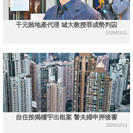
千元賄地產代理 城大教授罪成勢判囚
2026/03/11
自住按揭樓宇出租案 警夫婦申押後審
2026/02/13