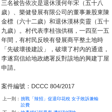
三名被告依次是退休漢何年宋（五十八
置
業
歲）、樂健發展有限公司的董事兼股東陳
手
金標（六十二歲）和退休漢林奕靈（五十
冊
九歲）。村代表李桂強供稱，一四至一五
關
年間，有村民反映有發展商平整土地時
於
「先破壞後建設」，破壞了村內的通道，
我
們
李遂寫信給地政總署反對該地的興建丁屋
申請。
案件編號：DCCC 804/2017
上一則：
挑戰「辣招」促退印花稅 女子敗訴兼輸
訟費