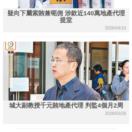
疑向下屬索賄兼呃佣 涉款近140萬地產代理
提堂
2026/04/10
城大副教授千元賄地產代理 判監4個月2周
2026/03/26