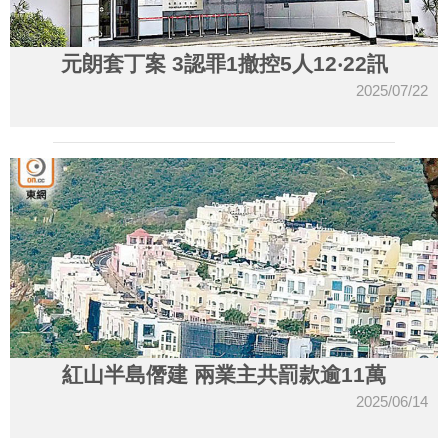
元朗套丁案 3認罪1撤控5人12‧22訊
2025/07/22
紅山半島僭建 兩業主共罰款逾11萬
2025/06/14