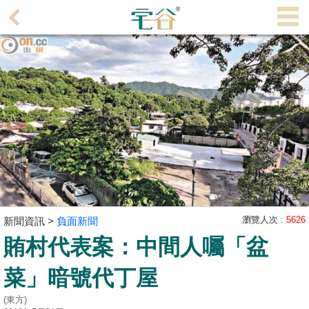
代
理
主
頁
搵
樓/
成
交
業
主
瀏覽人次 :
5626
新聞資訊 >
負面新聞
放
賄村代表案：中間人囑「盆
盤
菜」暗號代丁屋
宅
谷
(東方)