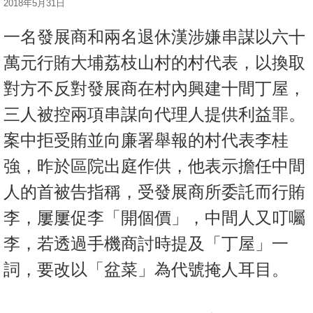
2018年5月31日
按
揭
一名發展商和兩名退休漢涉嫌串謀以六十
地
萬元行賄大埔荔枝山村的村代表，以換取
產
對方不反對發展商在村內興建十間丁屋，
博
三人被控兩項串謀向代理人提供利益罪。
客
案中拒受賄並向廉署舉報的村代表李桂
地
強，昨於區院出庭作供，他表示擔任中間
產
新
人的首被告指稱，受發展商所委託而行賄
聞
李，屢屢促李「開個價」，中間人又叮囑
數
李，若透過手機商討時提及「丁屋」一
據
詞，要改以「盆菜」為代號掩人耳目。
公
佈