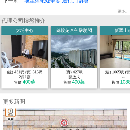
下一則：
地產經紀疑爭客 遭打到瞓地
更多...
代理公司樓盤推介
大埔中心
錦駿苑 A座 駿馳閣
新翠山
(建) 431呎 (實) 315呎
(實) 427呎
(建) 1065呎 (實
2房1廳
開放式
--
400萬
490萬
108
售價
售價
售價
更多新聞