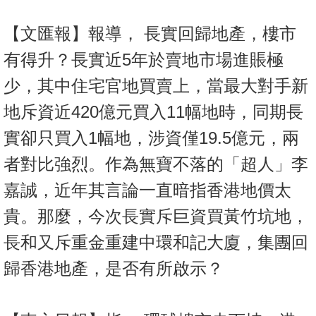
【文匯報】報導， 長實回歸地產，樓市
有得升？長實近5年於賣地市場進賬極
少，其中住宅官地買賣上，當最大對手新
地斥資近420億元買入11幅地時，同期長
實卻只買入1幅地，涉資僅19.5億元，兩
者對比強烈。作為無寶不落的「超人」李
嘉誠，近年其言論一直暗指香港地價太
貴。那麼，今次長實斥巨資買黃竹坑地，
長和又斥重金重建中環和記大廈，集團回
歸香港地產，是否有所啟示？