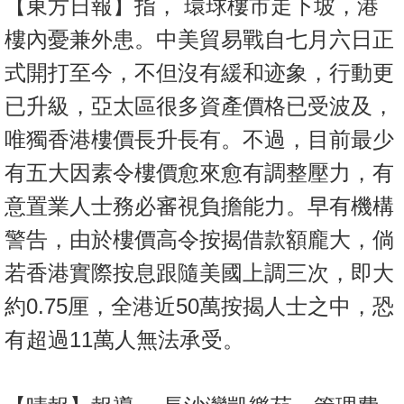
【東方日報】指， 環球樓市走下坡，港
樓內憂兼外患。中美貿易戰自七月六日正
式開打至今，不但沒有緩和迹象，行動更
已升級，亞太區很多資產價格已受波及，
唯獨香港樓價長升長有。不過，目前最少
有五大因素令樓價愈來愈有調整壓力，有
意置業人士務必審視負擔能力。早有機構
警告，由於樓價高令按揭借款額龐大，倘
若香港實際按息跟隨美國上調三次，即大
約0.75厘，全港近50萬按揭人士之中，恐
有超過11萬人無法承受。