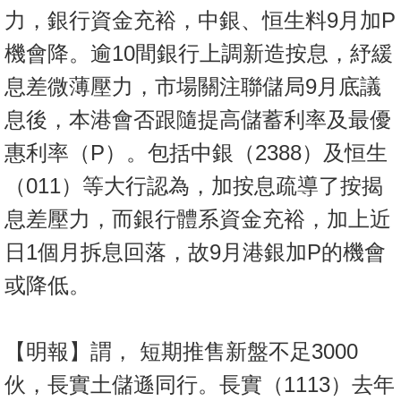
置
力，銀行資金充裕，中銀、恒生料9月加P
業
機會降。逾10間銀行上調新造按息，紓緩
手
息差微薄壓力，市場關注聯儲局9月底議
冊
息後，本港會否跟隨提高儲蓄利率及最優
關
惠利率（P）。包括中銀（2388）及恒生
於
我
（011）等大行認為，加按息疏導了按揭
們
息差壓力，而銀行體系資金充裕，加上近
日1個月拆息回落，故9月港銀加P的機會
或降低。
【明報】謂， 短期推售新盤不足3000
伙，長實土儲遜同行。長實（1113）去年