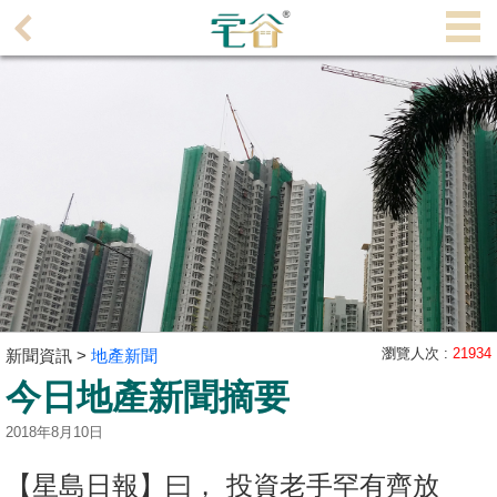
代
理
主
頁
搵
樓/
成
交
業
主
瀏覽人次 :
21934
新聞資訊 >
地產新聞
放
今日地產新聞摘要
盤
2018年8月10日
宅
谷
【星島日報】曰， 投資老手罕有齊放