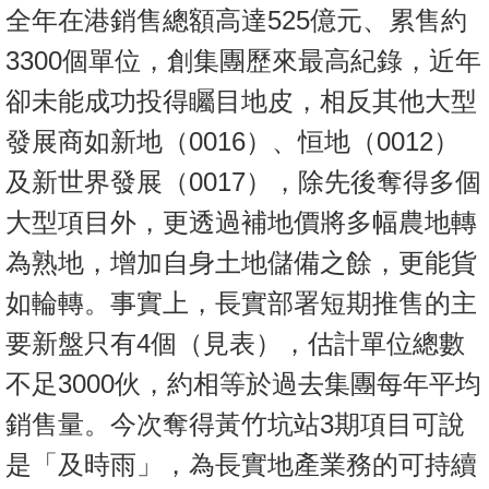
全年在港銷售總額高達525億元、累售約
3300個單位，創集團歷來最高紀錄，近年
卻未能成功投得矚目地皮，相反其他大型
發展商如新地（0016）、恒地（0012）
及新世界發展（0017），除先後奪得多個
大型項目外，更透過補地價將多幅農地轉
為熟地，增加自身土地儲備之餘，更能貨
如輪轉。事實上，長實部署短期推售的主
要新盤只有4個（見表），估計單位總數
不足3000伙，約相等於過去集團每年平均
銷售量。今次奪得黃竹坑站3期項目可說
是「及時雨」，為長實地產業務的可持續