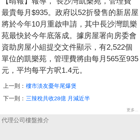
【晴報】報導， 長沙灣凱樂苑，管理費
最貴每月$935。政府以52折發售的新居屋
將於今年10月重啟申請，其中長沙灣凱樂
苑最快於今年底落成。據房屋署向房委會
資助房屋小組提交文件顯示，有2,522個
單位的凱樂苑，管理費將由每月565至935
元，平均每平方呎1.4元。
上一則：
樓市淡友憂年尾爆煲
下一則：
三辣稅共收28億 月減近半
更多...
代理公司樓盤推介