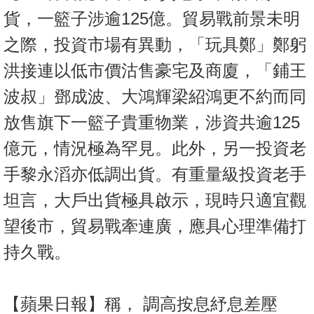
按
貨，一籃子涉逾125億。貿易戰前景未明
揭
之際，投資市場有異動，「玩具鄭」鄭躬
地
洪接連以低市價沽售豪宅及商廈，「鋪王
產
波叔」鄧成波、大鴻輝梁紹鴻更不約而同
博
客
放售旗下一籃子貴重物業，涉資共逾125
億元，情況極為罕見。此外，另一投資老
地
產
手黎永滔亦低調出貨。有重量級投資老手
新
坦言，大戶出貨極具啟示，現時只適宜觀
聞
望後市，貿易戰牽連廣，應具心理準備打
數
持久戰。
據
公
佈
【蘋果日報】稱， 調高按息紓息差壓