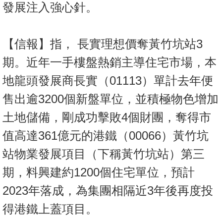
發展注入強心針。
【信報】指， 長實理想價奪黃竹坑站3
期。近年一手樓盤熱銷主導住宅市場，本
地龍頭發展商長實（01113）單計去年便
售出逾3200個新盤單位，並積極物色增加
土地儲備，剛成功擊敗4個財團，奪得市
值高達361億元的港鐵（00066）黃竹坑
站物業發展項目（下稱黃竹坑站）第三
期，料興建約1200個住宅單位，預計
2023年落成，為集團相隔近3年後再度投
得港鐵上蓋項目。