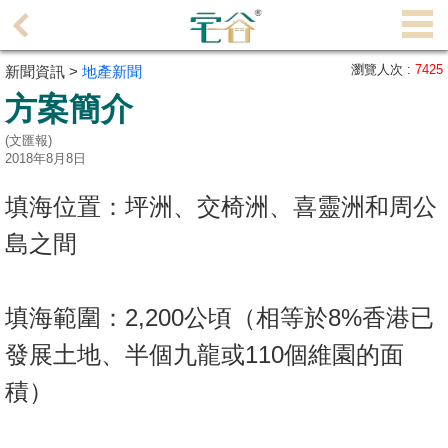
代
理
瀏覽人次 :
7425
新聞資訊 >
地產新聞
主
方案簡介
頁
(文匯報)
搵
2018年8月8日
樓/
填海位置：坪洲、交椅洲、喜靈洲和周公
成
交
島之間
業
主
填海範圍：2,200公頃（相等於8%香港已
放
發展土地、半個九龍或110個維園的面
盤
積）
宅
谷