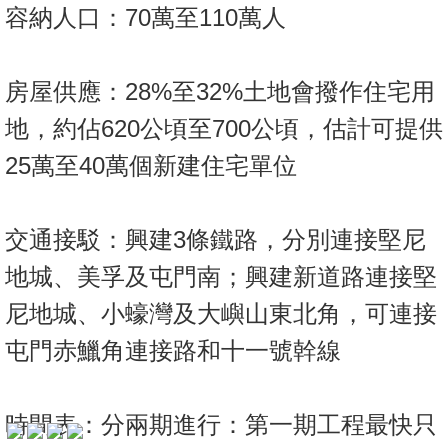
按
容納人口：70萬至110萬人
揭
地
房屋供應：28%至32%土地會撥作住宅用
產
地，約佔620公頃至700公頃，估計可提供
博
25萬至40萬個新建住宅單位
客
地
交通接駁：興建3條鐵路，分別連接堅尼
產
新
地城、美孚及屯門南；興建新道路連接堅
收
聞
藏
尼地城、小蠔灣及大嶼山東北角，可連接
樓
數
屯門赤鱲角連接路和十一號幹線
盤
據
公
繁
简
ENG
佈
時間表：分兩期進行：第一期工程最快只
體
体