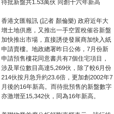
待批新盤共1.53萬伙 同創十六年新高
按
揭
香港文匯報訊 (記者 顏倫樂) 政府近年大
地
產
增土地供應，又推出一手空置稅催谷新盤
博
加快推出市場，直接誘使發展商加快入紙
客
申請賣樓。地政總署昨日公佈，7月份新
地
申請預售樓花同意書共有7個住宅項目，
產
涉及單位數目高達5,269伙，除了較6月份
新
聞
214伙按月急升約23.6倍，更加創2002年7
數
月後的16年新高。而待批預售的新盤數字
據
亦激增至15,342伙，同為16年新高。
公
佈