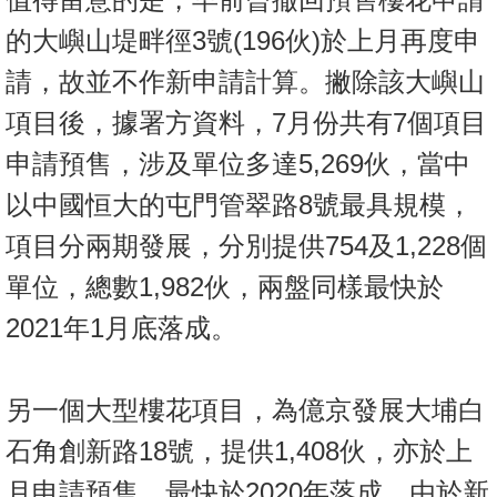
的大嶼山堤畔徑3號(196伙)於上月再度申
請，故並不作新申請計算。撇除該大嶼山
項目後，據署方資料，7月份共有7個項目
申請預售，涉及單位多達5,269伙，當中
以中國恒大的屯門管翠路8號最具規模，
項目分兩期發展，分別提供754及1,228個
單位，總數1,982伙，兩盤同樣最快於
2021年1月底落成。
另一個大型樓花項目，為億京發展大埔白
石角創新路18號，提供1,408伙，亦於上
月申請預售，最快於2020年落成。由於新