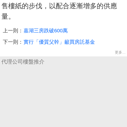
售樓紙的步伐，以配合逐漸增多的供應
量。
上一則：
嘉湖三房跌破600萬
下一則：
實行「優質父幹」籲買房託基金
更多...
代理公司樓盤推介