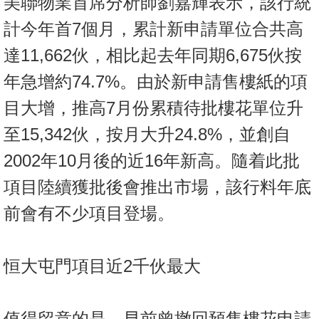
美聯物業首席分析師劉嘉輝表示，該行統
置
計今年首7個月，累計新申請單位合共高
業
手
達11,662伙，相比起去年同期6,675伙按
冊
年急增約74.7%。由於新申請售樓紙的項
關
目大增，推高7月份累積待批樓花單位升
於
至15,342伙，按月大升24.8%，並創自
我
們
2002年10月後的近16年新高。隨着此批
項目陸續獲批後會推出市場，該行料年底
前會有不少項目登場。
恒大屯門項目近2千伙最大
值得留意的是，早前曾撤回預售樓花申請