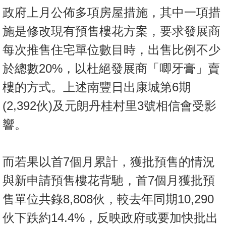
政府上月公佈多項房屋措施，其中一項措
施是修改現有預售樓花方案，要求發展商
每次推售住宅單位數目時，出售比例不少
於總數20%，以杜絕發展商「唧牙膏」賣
樓的方式。上述南豐日出康城第6期
(2,392伙)及元朗丹桂村里3號相信會受影
響。
而若果以首7個月累計，獲批預售的情況
與新申請預售樓花背馳，首7個月獲批預
售單位共錄8,808伙，較去年同期10,290
伙下跌約14.4%，反映政府或要加快批出