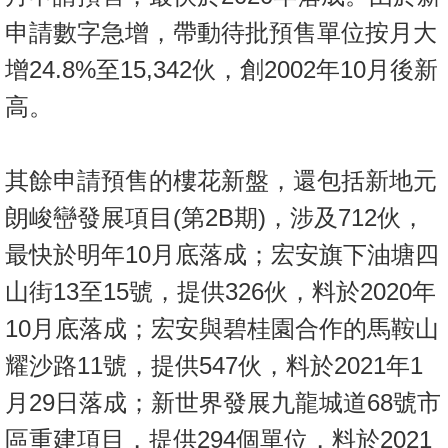
申請數字急增，帶動待批預售單位按月大
增24.8%至15,342伙，創2002年10月後新
高。
其餘申請預售的樓花新盤，還包括新地元
朗峻巒發展項目(第2B期)，涉及712伙，
最快於明年10月底落成；宏安旗下油塘四
山街13至15號，提供326伙，料於2020年
10月底落成；宏安與碧桂園合作的馬鞍山
耀沙路11號，提供547伙，料於2021年1
月29日落成；新世界發展九龍城道68號市
區重建項目，提供294個單位，料於2021