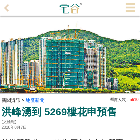
代
理
主
頁
搵
樓/
成
交
業
主
瀏覽人次 :
5610
新聞資訊 >
地產新聞
放
洪峰湧到 5269樓花申預售
盤
(文匯報)
宅
2018年8月7日
谷